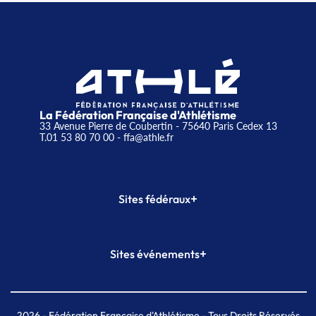
La Fédération Française d'Athlétisme
33 Avenue Pierre de Coubertin - 75640 Paris Cedex 13
T.01 53 80 70 00
- ffa@athle.fr
+
Sites fédéraux
SI-FFA
CALORG
+
Sites événements
Plateforme Formation
Meeting de Paris
Meeting de Paris indoor
MAIF Ekiden de Paris
2026
- Fédération Française d'Athlétisme - Tous Droits Réservés