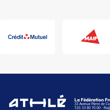
La Fédération Fr
33 Avenue Pierre de Co
T.01 53 80 70 00
- ffa@