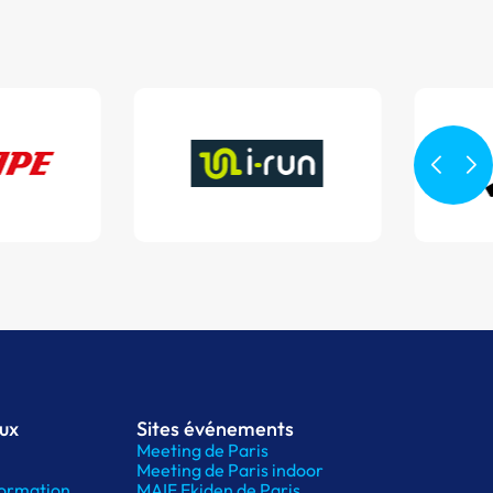
aux
Sites événements
Meeting de Paris
Meeting de Paris indoor
ormation
MAIF Ekiden de Paris