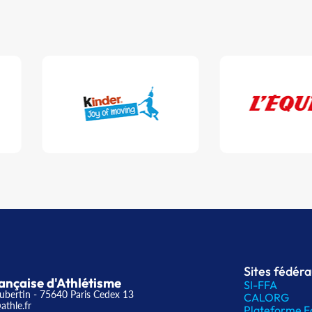
Sites fédér
ançaise d'Athlétisme
SI-FFA
ubertin - 75640 Paris Cedex 13
CALORG
athle.fr
Plateforme F