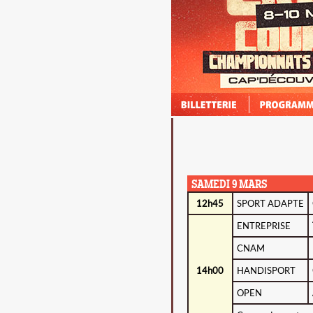
HORAIRES
PLAN DU PAR
QUALIFIABLES
SAMEDI 9 MARS
MODULE D'E
12h45
SPORT ADAPTE
MODALITÉS DE
ENTREPRISE
QUALIFICATIO
CNAM
INFORMATIONS
COURSE OPEN
14h00
HANDISPORT
OPEN