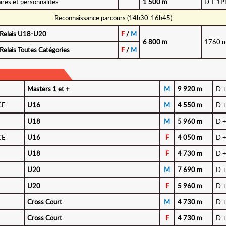
ires et personnalités
1 500 m
D + 1P
Reconnaissance parcours (14h30-16h45)
Relais U18-U20
F
/
M
6 800 m
1760 m
Relais Toutes Catégories
F
/
M
Masters 1 et +
M
9 920 m
D +
CE
U16
M
4 550 m
D +
U18
M
5 960 m
D +
CE
U16
F
4 050 m
D +
U18
F
4 730 m
D +
U20
M
7 690 m
D +
U20
F
5 960 m
D +
Cross Court
M
4 730 m
D +
Cross Court
F
4 730 m
D +