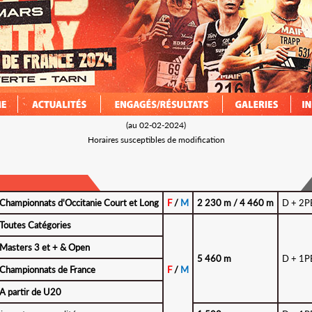
(au 02-02-2024)
Horaires susceptibles de modification
COURS
NGAGEMENT
Championnats d'Occitanie Court et Long
F
/
M
2 230 m / 4 460 m
D + 2P
 QUALIFICATION
Toutes Catégories
N EXCEPTIONNELLE
 SPÉCIFIQUES
Masters 3 et + & Open
5 460 m
D + 1P
Championnats de France
F
/
M
A partir de U20