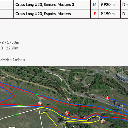
Cross Long U23, Seniors, Masters 0
M
9 920 m
D +
Cross Long U23, Espoirs, Masters
F
9 190 m
D +
-B - 1730m
-B - 2230m
-L-M-B - 1640m