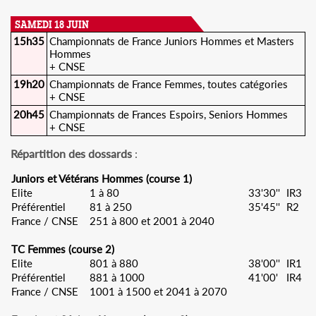
SAMEDI 18 JUIN
15h35
Championnats de France Juniors Hommes et Masters
Hommes
+ CNSE
19h20
Championnats de France Femmes, toutes catégories
+ CNSE
20h45
Championnats de Frances Espoirs, Seniors Hommes
+ CNSE
Répartition des dossards
:
Juniors et Vétérans Hommes (course 1)
Elite
1 à 80
33'30''
IR3
Préférentiel
81 à 250
35'45''
R2
France / CNSE
251 à 800 et 2001 à 2040
TC Femmes (course 2)
Elite
801 à 880
38'00''
IR1
Préférentiel
881 à 1000
41'00'
IR4
France / CNSE
1001 à 1500 et 2041 à 2070