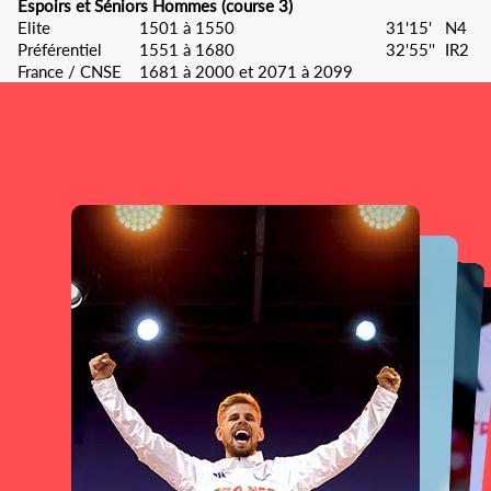
Espoirs et Séniors Hommes (course 3)
Elite
1501 à 1550
31'15'
N4
Préférentiel
1551 à 1680
32'55''
IR2
France / CNSE
1681 à 2000 et 2071 à 2099