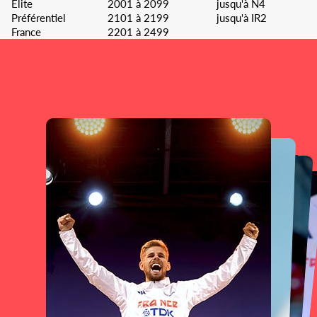
Elite
2001 à 2099
jusqu'à N4
Préférentiel
2101 à 2199
jusqu'à IR2
France
2201 à 2499