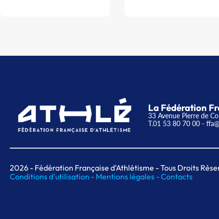
La Fédération Fr
33 Avenue Pierre de Co
T.01 53 80 70 00
- ffa@
2026
- Fédération Française d'Athlétisme - Tous Droits Rése
Conditions d'utilisation -
Mentions légales -
Contacts