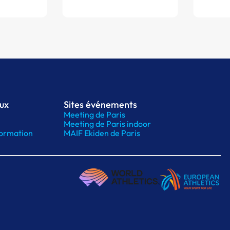
aux
Sites événements
Meeting de Paris
Meeting de Paris indoor
ormation
MAIF Ekiden de Paris