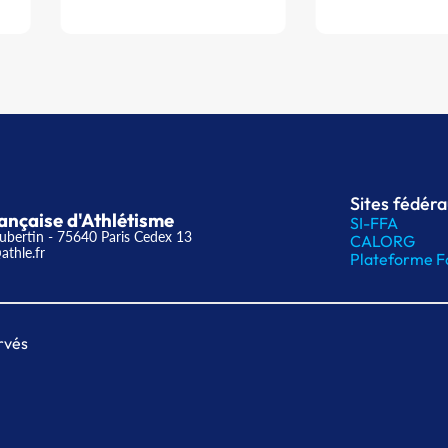
Sites fédér
ançaise d'Athlétisme
SI-FFA
ubertin - 75640 Paris Cedex 13
CALORG
athle.fr
Plateforme F
rvés