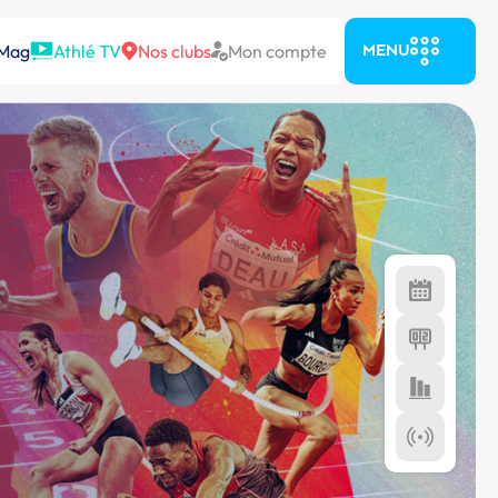
 Mag
Athlé TV
Nos clubs
Mon compte
MENU