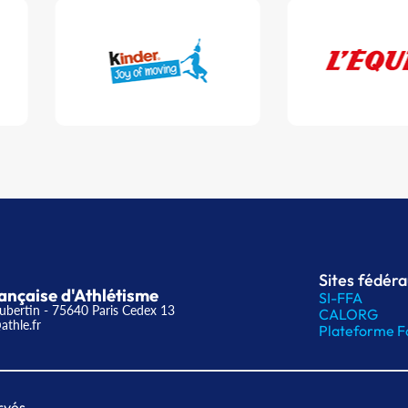
Sites fédér
ançaise d'Athlétisme
SI-FFA
ubertin - 75640 Paris Cedex 13
CALORG
athle.fr
Plateforme F
rvés