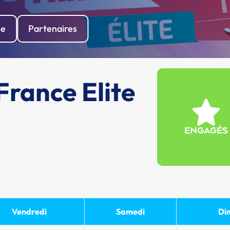
se
Partenaires
rance Elite
ENGAGÉS
Vendredi
Samedi
Di