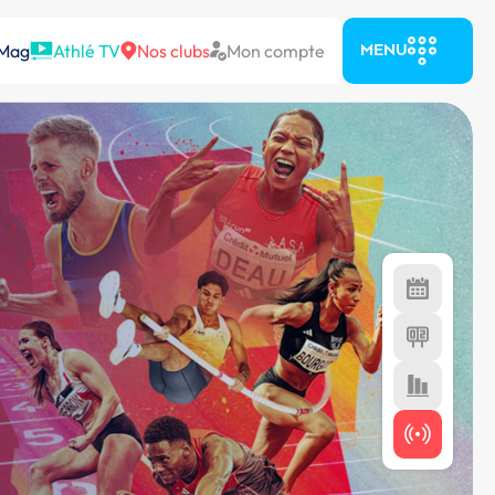
 Mag
Athlé TV
Nos clubs
Mon compte
MENU