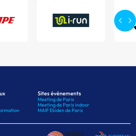
aux
Sites événements
Meeting de Paris
Meeting de Paris indoor
ormation
MAIF Ekiden de Paris