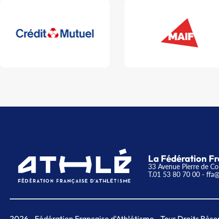
La Fédération Fr
33 Avenue Pierre de Co
T.01 53 80 70 00
- ffa@
2026
- Fédération Française d'Athlétisme - Tous Droits Rése