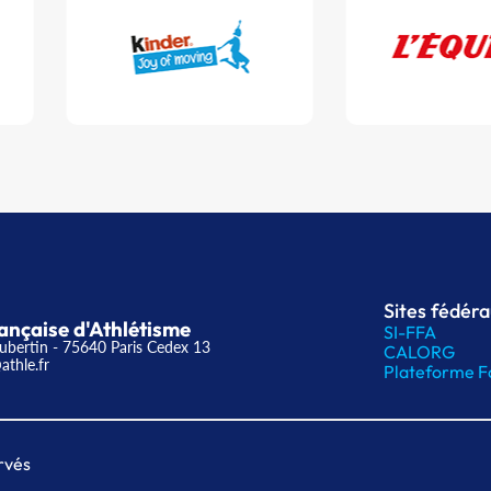
Sites fédér
ançaise d'Athlétisme
SI-FFA
ubertin - 75640 Paris Cedex 13
CALORG
athle.fr
Plateforme F
rvés