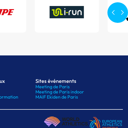
aux
Sites événements
Meeting de Paris
Meeting de Paris indoor
ormation
MAIF Ekiden de Paris