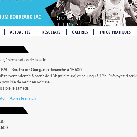
AGEMENT
e géolocalisation de la salle
UALIFICATION
LL Bordeaux - Guingamp dimanche à 15h00
plètement ralentie à partir de 13h (minimum) et ce jusqu’à 19h. Prévoyez d’arrive
QUALIFICATION
 possible de venir en voiture.
 COMPÉTITIONS
ssible le samedi.
UES
atch
-
Après le match
h30
15h00