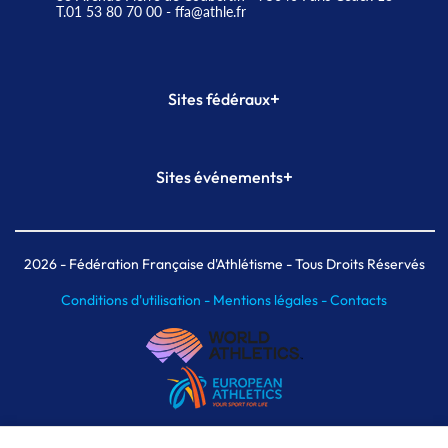
T.01 53 80 70 00
- ffa@athle.fr
+
Sites fédéraux
SI-FFA
CALORG
+
Sites événements
Plateforme Formation
Meeting de Paris
Meeting de Paris indoor
MAIF Ekiden de Paris
2026
- Fédération Française d'Athlétisme - Tous Droits Réservés
Conditions d'utilisation -
Mentions légales -
Contacts