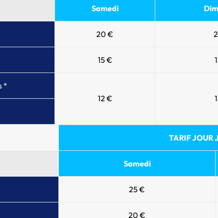
Samedi
Dim
20 €
2
15 €
s *
12 €
TARIF JOUR J
Samedi
25 €
20 €