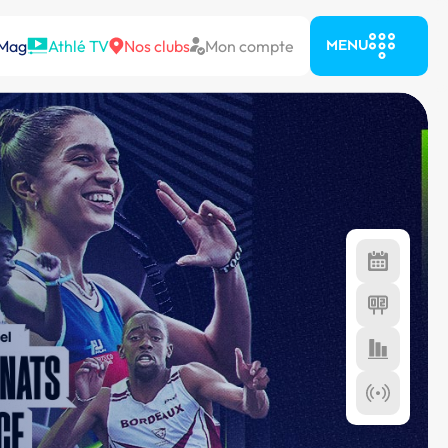
 Mag
Athlé TV
Nos clubs
Mon compte
MENU