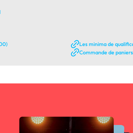
l
00)
Les minima de qualific
Commande de paniers r