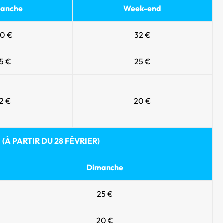
anche
Week-end
0 €
32 €
15 €
25 €
12 €
20 €
 (À PARTIR DU 28 FÉVRIER)
Dimanche
25 €
20 €