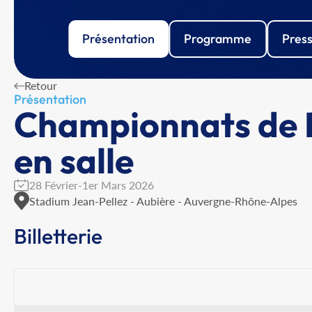
Présentation
Programme
Pres
Retour
Présentation
Championnats de F
en salle
28 Février-1er Mars 2026
Stadium Jean-Pellez - Aubière - Auvergne-Rhône-Alpes
Billetterie