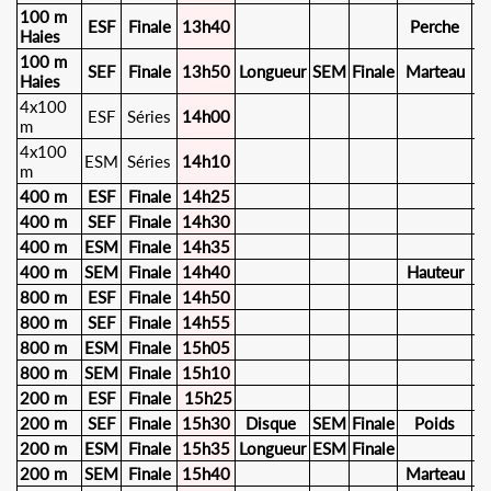
100 m
ESF
Finale
13h40
Perche
E
Haies
100 m
SEF
Finale
13h50
Longueur
SEM
Finale
Marteau
S
Haies
4x100
ESF
Séries
14h00
m
4x100
ESM
Séries
14h10
m
400 m
ESF
Finale
14h25
400 m
SEF
Finale
14h30
400 m
ESM
Finale
14h35
400 m
SEM
Finale
14h40
Hauteur
S
800 m
ESF
Finale
14h50
800 m
SEF
Finale
14h55
800 m
ESM
Finale
15h05
800 m
SEM
Finale
15h10
200 m
ESF
Finale
15h25
200 m
SEF
Finale
15h30
Disque
SEM
Finale
Poids
S
200 m
ESM
Finale
15h35
Longueur
ESM
Finale
200 m
SEM
Finale
15h40
Marteau
E