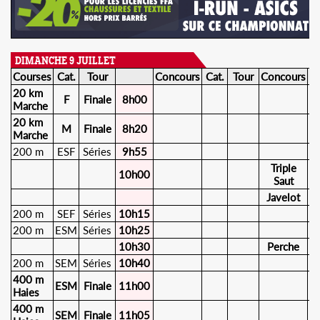
DIMANCHE 9 JUILLET
Courses
Cat.
Tour
Concours
Cat.
Tour
Concours
Ca
20 km
F
Finale
8h00
Marche
20 km
M
Finale
8h20
Marche
200 m
ESF
Séries
9h55
Triple
10h00
S
Saut
Javelot
E
200 m
SEF
Séries
10h15
200 m
ESM
Séries
10h25
10h30
Perche
S
200 m
SEM
Séries
10h40
400 m
ESM
Finale
11h00
Haies
400 m
SEM
Finale
11h05