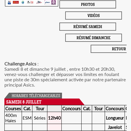
PHOTOS
VIDÉOS
RÉSUMÉ SAMEDI
RÉSUMÉ DIMANCHE
RETOUR
Challenge Asics
:
Samedi 8 et dimanche 9 juillet , entre 10h30 et 20h30,
venez-vous challenger et dépasser vos limites en foulant
une piste de 30m spécialement activée par notre partenaire
principal Asics.
HORAIRES TÉLÉCHARGEABLES
SAMEDI 8 JUILLET
Courses
Cat.
Tour
Concours
Cat.
Tour
Concours
Ca
400m
ESM
Séries
12h40
Longueur
ES
Haies
Javelot
SE