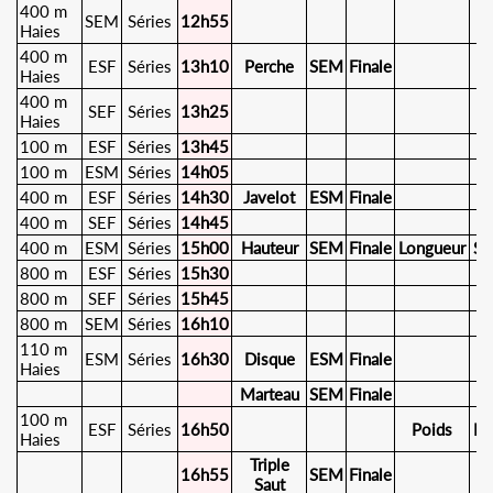
400 m
SEM
Séries
12h55
Haies
400 m
ESF
Séries
13h10
Perche
SEM
Finale
Haies
400 m
SEF
Séries
13h25
Haies
100 m
ESF
Séries
13h45
100 m
ESM
Séries
14h05
400 m
ESF
Séries
14h30
Javelot
ESM
Finale
400 m
SEF
Séries
14h45
400 m
ESM
Séries
15h00
Hauteur
SEM
Finale
Longueur
SE
800 m
ESF
Séries
15h30
800 m
SEF
Séries
15h45
800 m
SEM
Séries
16h10
110 m
ESM
Séries
16h30
Disque
ESM
Finale
Haies
Marteau
SEM
Finale
100 m
ESF
Séries
16h50
Poids
ES
Haies
Triple
16h55
SEM
Finale
Saut