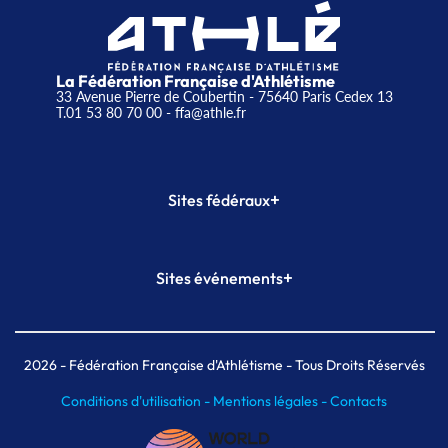
La Fédération Française d'Athlétisme
33 Avenue Pierre de Coubertin - 75640 Paris Cedex 13
T.01 53 80 70 00
- ffa@athle.fr
+
Sites fédéraux
SI-FFA
CALORG
+
Sites événements
Plateforme Formation
Meeting de Paris
Meeting de Paris indoor
MAIF Ekiden de Paris
2026
- Fédération Française d'Athlétisme - Tous Droits Réservés
Conditions d'utilisation -
Mentions légales -
Contacts