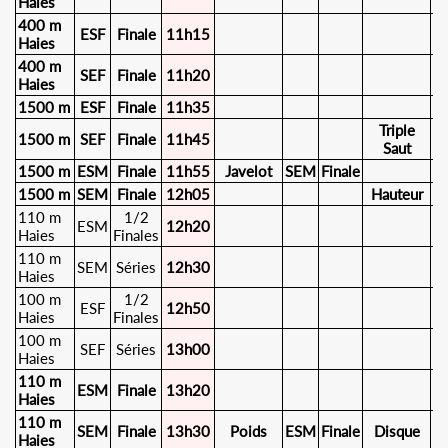
Haies
400 m
ESF
Finale
11h15
Haies
400 m
SEF
Finale
11h20
Haies
1500 m
ESF
Finale
11h35
Triple
1500 m
SEF
Finale
11h45
E
Saut
1500 m
ESM
Finale
11h55
Javelot
SEM
Finale
1500 m
SEM
Finale
12h05
Hauteur
E
110 m
1/2
ESM
12h20
Haies
Finales
110 m
SEM
Séries
12h30
Haies
100 m
1/2
ESF
12h50
Haies
Finales
100 m
SEF
Séries
13h00
Haies
110 m
ESM
Finale
13h20
Haies
110 m
SEM
Finale
13h30
Poids
ESM
Finale
Disque
E
Haies