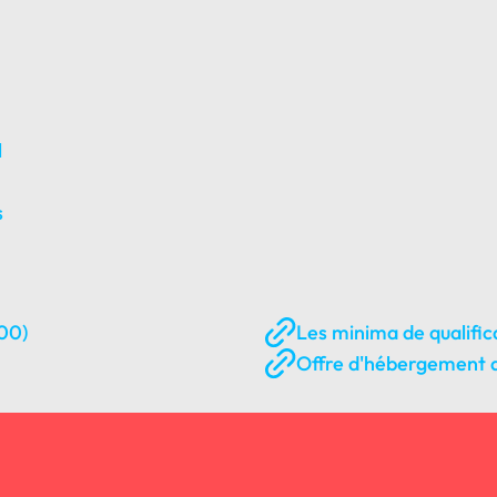
l
s
00)
Les minima de qualific
Offre d'hébergement a