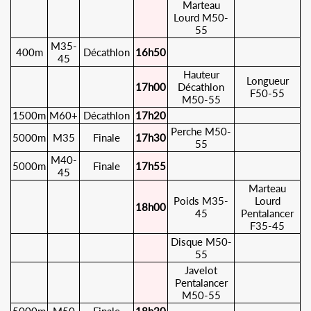
Marteau
Lourd M50-
55
M35-
400m
Décathlon
16h50
45
Hauteur
Longueur
17h00
Décathlon
F50-55
M50-55
1500m
M60+
Décathlon
17h20
Perche M50-
5000m
M35
Finale
17h30
55
M40-
5000m
Finale
17h55
45
Marteau
Poids M35-
Lourd
18h00
45
Pentalancer
F35-45
Disque M50-
55
Javelot
Pentalancer
M50-55