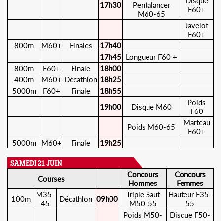
Disque
17h30
Pentalancer
F60+
M60-65
Javelot
F60+
800m
M60+
Finales
17h40
17h45
Longueur F60 +
800m
F60+
Finale
18h00
400m
M60+
Décathlon
18h25
5000m
F60+
Finale
18h55
Poids
19h00
Disque M60
F60
Marteau
Poids M60-65
F60+
5000m
M60+
Finale
19h25
SAMEDI 21 JUIN
Concours
Concours
Courses
Hommes
Femmes
M35-
Triple Saut
Hauteur F35-
100m
Décathlon
09h00
45
M50-55
55
Poids M50-
Disque F50-