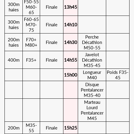
F50-55
300m
M60-
Finale
13h45
haies
65
F60-65
300m
M70-
Finale
14h10
haies
75
Perche
200m
F70+
Finale
14h30
Décathlon
haies
M80+
M50-55
Javelot
400m
F35+
Finale
14h55
Décathlon
M35-45
Longueur
Poids F35-
15h00
M40
45
Disque
Pentalancer
M35-40
Marteau
Lourd
Pentalancer
M45
M35-
200m
Finale
15h25
55