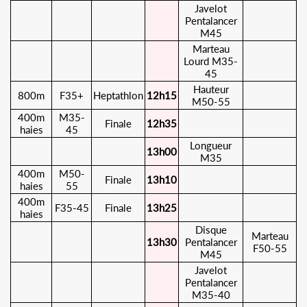
Javelot
Pentalancer
M45
Marteau
Lourd M35-
45
Hauteur
800m
F35+
Heptathlon
12h15
M50-55
400m
M35-
Finale
12h35
haies
45
Longueur
13h00
M35
400m
M50-
Finale
13h10
haies
55
400m
F35-45
Finale
13h25
haies
Disque
Marteau
13h30
Pentalancer
F50-55
M45
Javelot
Pentalancer
M35-40