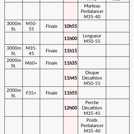
Marteau
Pentalancer
M35-40
3000m
M50-
Finale
10h55
St.
55
Longueur
11h00
M50-55
3000m
M35-
Finale
11h15
St.
45
2000m
M60+
Finale
11h35
St.
Disque
11h45
Décathlon
M50-55
2000m
F35+
Finale
11h55
St.
Perche
12h00
Décathlon
M35-45
Poids
Pentalancer
M35-40