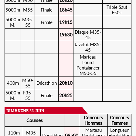
5000m
M50
Finale
18h20
Triple Saut
5000m
M55
Finale
18h45
F50+
5000m
M35-
Finale
19h15
M.
55
Disque M35-
19h30
45
Javelot M35-
45
Marteau
Lourd
Pentalancer
M50-55
M50-
400m
Décathlon
20h10
55
5000m
F35-
Finale
20h25
M.
55
DIMANCHE 22 JUIN
Concours
Concours
Courses
Hommes
Femmes
Marteau
Longueur
110m
M35-
Décathlon
09h00
Pentalancer
Heptathlon