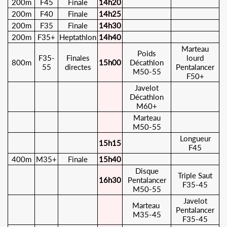
200m
F45
Finale
14h20
200m
F40
Finale
14h25
200m
F35
Finale
14h30
200m
F35+
Heptathlon
14h40
Marteau
Poids
F35-
Finales
lourd
800m
15h00
Décathlon
55
directes
Pentalancer
M50-55
F50+
Javelot
Décathlon
M60+
Marteau
M50-55
Longueur
15h15
F45
400m
M35+
Finale
15h40
Disque
Triple Saut
16h30
Pentalancer
F35-45
M50-55
Javelot
Marteau
Pentalancer
M35-45
F35-45