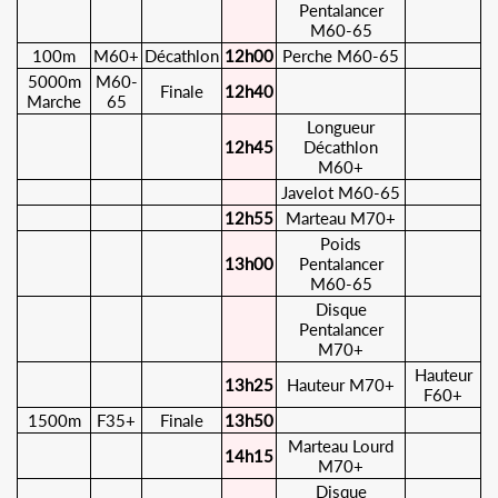
Pentalancer
M60-65
100m
M60+
Décathlon
12h00
Perche M60-65
5000m
M60-
Finale
12h40
Marche
65
Longueur
12h45
Décathlon
M60+
Javelot M60-65
12h55
Marteau M70+
Poids
13h00
Pentalancer
M60-65
Disque
Pentalancer
M70+
Hauteur
13h25
Hauteur M70+
F60+
1500m
F35+
Finale
13h50
Marteau Lourd
14h15
M70+
Disque