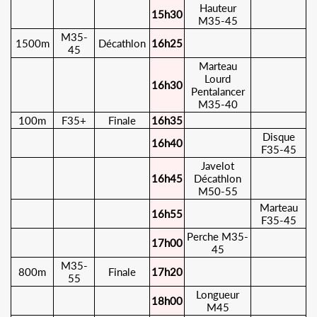
Hauteur
15h30
M35-45
M35-
1500m
Décathlon
16h25
45
Marteau
Lourd
16h30
Pentalancer
M35-40
100m
F35+
Finale
16h35
Disque
16h40
F35-45
Javelot
16h45
Décathlon
M50-55
Marteau
16h55
F35-45
Perche M35-
17h00
45
M35-
800m
Finale
17h20
55
Longueur
18h00
M45