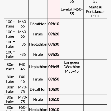
55
55
Marteau
Javelot M50-
Pentalancer
55
F50+
100m
M60-
Décathlon
09h10
haies
65
100m
M60-
Finale
09h20
haies
65
100m
F35
Heptathlon
09h30
haies
100m
F35
Finale
09h35
haies
Longueur
80m
F40-
Heptathlon
09h45
Décathlon
haies
45
M35-45
80m
F40-
Finale
09h50
haies
45
80m
M70-
Décathlon
10h00
haies
75
80m
M70-
Finale
10h10
haies
75
80m
F50-
Heptathlon
10h10