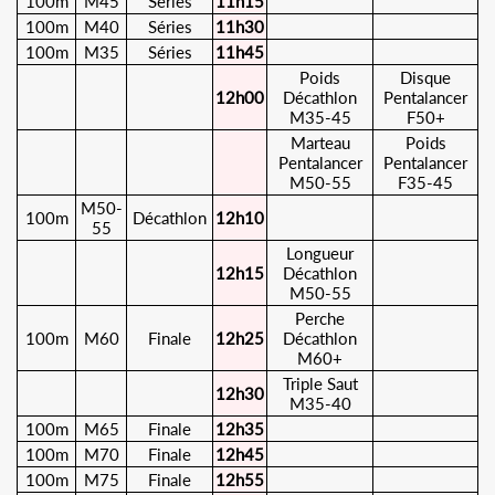
100m
M45
Séries
11h15
100m
M40
Séries
11h30
100m
M35
Séries
11h45
Poids
Disque
12h00
Décathlon
Pentalancer
M35-45
F50+
Marteau
Poids
Pentalancer
Pentalancer
M50-55
F35-45
M50-
100m
Décathlon
12h10
55
Longueur
12h15
Décathlon
M50-55
Perche
100m
M60
Finale
12h25
Décathlon
M60+
Triple Saut
12h30
M35-40
100m
M65
Finale
12h35
100m
M70
Finale
12h45
100m
M75
Finale
12h55