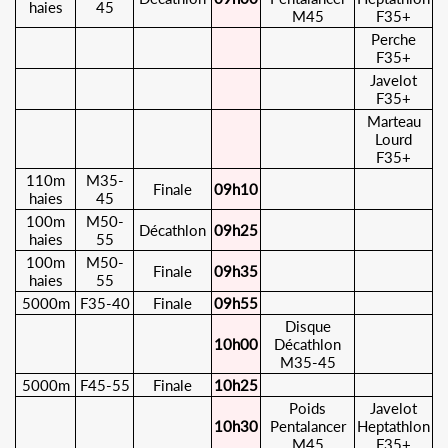
haies
45
M45
F35+
Perche
F35+
Javelot
F35+
Marteau
Lourd
F35+
110m
M35-
Finale
09h10
haies
45
100m
M50-
Décathlon
09h25
haies
55
100m
M50-
Finale
09h35
haies
55
5000m
F35-40
Finale
09h55
Disque
10h00
Décathlon
M35-45
5000m
F45-55
Finale
10h25
Poids
Javelot
10h30
Pentalancer
Heptathlon
M45
F35+