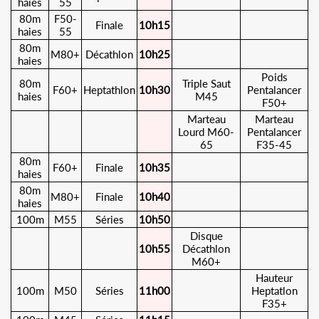
haies
55
80m
F50-
Finale
10h15
haies
55
80m
M80+
Décathlon
10h25
haies
Poids
80m
Triple Saut
F60+
Heptathlon
10h30
Pentalancer
haies
M45
F50+
Marteau
Marteau
Lourd M60-
Pentalancer
65
F35-45
80m
F60+
Finale
10h35
haies
80m
M80+
Finale
10h40
haies
100m
M55
Séries
10h50
Disque
10h55
Décathlon
M60+
Hauteur
100m
M50
Séries
11h00
Heptatlon
F35+