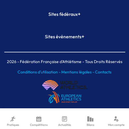
+
Sites fédéraux
SI-FFA
CALORG
+
Sites événements
Plateforme Formation
Meeting de Paris
Meeting de Paris indoor
MAIF Ekiden de Paris
2026
- Fédération Française d'Athlétisme - Tous Droits Réservés
Conditions d'utilisation -
Mentions légales -
Contacts
Pratiques
Compétitions
Actualités
Bilans
Mon compte