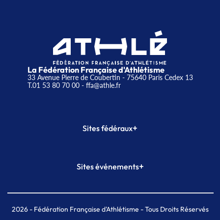
La Fédération Française d'Athlétisme
33 Avenue Pierre de Coubertin - 75640 Paris Cedex 13
T.01 53 80 70 00
- ffa@athle.fr
+
Sites fédéraux
SI-FFA
CALORG
+
Sites événements
Plateforme Formation
Meeting de Paris
Meeting de Paris indoor
MAIF Ekiden de Paris
2026
- Fédération Française d'Athlétisme - Tous Droits Réservés