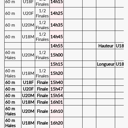
60 m
U18F
14h15
Finales
1/2
60 m
U20F
14h25
Finales
1/2
60 m
U20M
14h35
Finales
1/2
60 m
U18M
14h45
Finales
14h55
Hauteur
U18F
60 m
1/2
U20M
15h00
Haies
Finales
15h15
Longueur
U18F
60 m
1/2
U18M
15h20
Haies
Finales
60 m
U18F
Finale
15h40
60 m
U20F
Finale
15h47
60 m
U20M
Finale
15h54
60 m
U18M
Finale
16h01
60 m
U20M
Finale
16h10
Haies
60 m
U18M
Finale
16h20
Haies