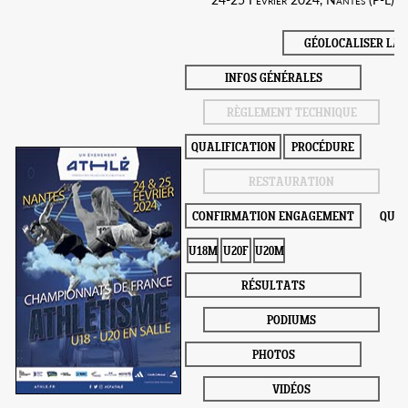
GÉOLOCALISER LA 
INFOS GÉNÉRALES
RÈGLEMENT TECHNIQUE
QUALIFICATION
PROCÉDURE
RESTAURATION
CONFIRMATION ENGAGEMENT
QUAL
U18M
U20F
U20M
RÉSULTATS
PODIUMS
PHOTOS
VIDÉOS