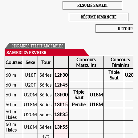
RÉSUMÉ SAMEDI
RÉSUMÉ DIMANCHE
RETOUR
HORAIRES TÉLÉCHARGEABLES
SAMEDI 24 FÉVRIER
Concours
Concours
Courses
Sexe
Tour
Masculins
Féminins
Triple
60 m
U18F
Séries
12h30
U20F
Saut
60 m
U20F
Séries
12h45
Triple
60 m
U20M
Séries
13h00
U18M
Saut
60 m
U18M
Séries
13h15
Perche
U18M
60 m
U20M
Séries
13h35
Haies
60 m
U18M
Séries
13h55
Haies
1/2