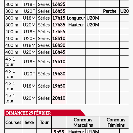
800 m
U18F
Séries
16h35
800 m
U20F
Séries
16h55
Perche
U20F
800 m
U18M
Séries
17h15
Longueur
U20M
800 m
U20M
Séries
17h35
Hauteur
U20M
400 m
U18F
Séries
17h55
400 m
U20F
Séries
18h10
400 m
U18M
Séries
18h30
400 m
U20M
Séries
18h45
4 x 1
U18F
Séries
19h10
tour
4 x 1
U20F
Séries
19h30
tour
4 x 1
U18M
Séries
19h50
tour
4 x 1
U20M
Séries
20h10
tour
DIMANCHE 25 FÉVRIER
Concours
Concours
Courses
Sexe
Tour
Masculins
Féminins
9h55
Hauteur
U18M