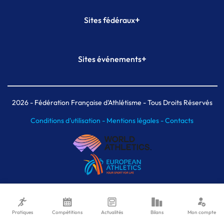
+
Sites fédéraux
SI-FFA
CALORG
+
Sites événements
Plateforme Formation
Meeting de Paris
Meeting de Paris indoor
MAIF Ekiden de Paris
2026
- Fédération Française d'Athlétisme - Tous Droits Réservés
Conditions d'utilisation -
Mentions légales -
Contacts
Pratiques
Compétitions
Actualités
Bilans
Mon compte