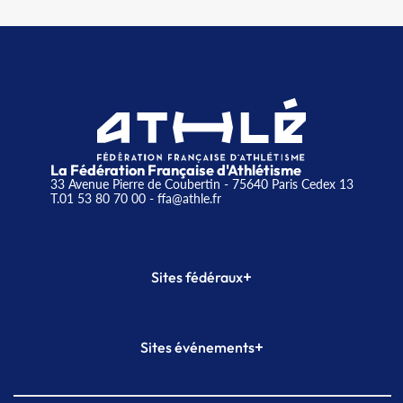
La Fédération Française d'Athlétisme
33 Avenue Pierre de Coubertin - 75640 Paris Cedex 13
T.01 53 80 70 00
- ffa@athle.fr
+
Sites fédéraux
SI-FFA
CALORG
+
Sites événements
Plateforme Formation
Meeting de Paris
Meeting de Paris indoor