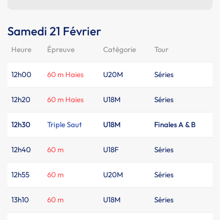
Samedi 21 Février
Heure
Épreuve
Catégorie
Tour
12h00
60 m Haies
U20M
Séries
12h20
60 m Haies
U18M
Séries
12h30
Triple Saut
U18M
Finales A & B
12h40
60 m
U18F
Séries
12h55
60 m
U20M
Séries
13h10
60 m
U18M
Séries