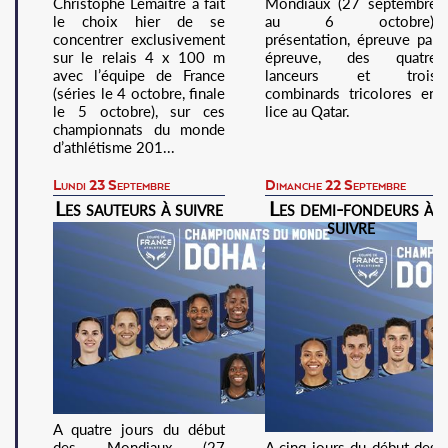
Christophe Lemaitre a fait
Mondiaux (27 septembre
le choix hier de se
au 6 octobre),
concentrer exclusivement
présentation, épreuve par
sur le relais 4 x 100 m
épreuve, des quatre
avec l’équipe de France
lanceurs et trois
(séries le 4 octobre, finale
combinards tricolores en
le 5 octobre), sur ces
lice au Qatar.
championnats du monde
d’athlétisme 201...
Lundi 23 Septembre
Dimanche 22 Septembre
Les sauteurs à suivre
Les demi-fondeurs à
suivre
A quatre jours du début
des Mondiaux (27
A cinq jours du début des