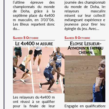
l’ultime épreuve des
journée des championnats
championnats du monde
du monde de Doha, les
de Doha, grâce à la
relayeurs masculins
septième place du 4x400
misent sur leur collectif
m masculin, en 3’03’’06.
mélangeant expérience et
Les Bleus repartent donc
jeunesse pour tirer leur
du...
épingle du jeu. Avec...
Samedi 5 Octobre
Samedi 5 Octobre
Le 4x400 m assure
Eloyse Lesueur-
Aymonin a fait du
chemin
Les relayeurs du 4x400 m
ont réussi à se qualifier
pour la finale de leur
Engagée en qualifications