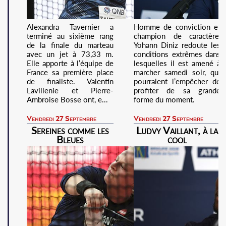
Alexandra Tavernier a
Homme de conviction et
terminé au sixième rang
champion de caractère,
de la finale du marteau
Yohann Diniz redoute les
avec un jet à 73,33 m.
conditions extrêmes dans
Elle apporte à l’équipe de
lesquelles il est amené à
France sa première place
marcher samedi soir, qui
de finaliste. Valentin
pourraient l’empêcher de
Lavillenie et Pierre-
profiter de sa grande
Ambroise Bosse ont, e...
forme du moment.
Vendredi 27 Septembre
Vendredi 27 Septembre
Sereines comme les
Ludvy Vaillant, à la
Bleues
cool