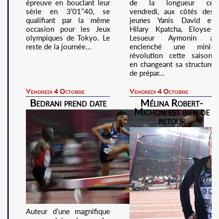
épreuve en bouclant leur
de la longueur ce
série en 3’01’’40, se
vendredi, aux côtés des
qualifiant par la même
jeunes Yanis David et
occasion pour les Jeux
Hilary Kpatcha, Eloyse-
olympiques de Tokyo. Le
Lesueur Aymonin a
reste de la journée...
enclenché une mini-
révolution cette saison,
en changeant sa structure
de prépar...
Vendredi 4 Octobre
Vendredi 4 Octobre
Bedrani prend date
Mélina Robert-
Michon est bien de
retour
Auteur d’une magnifique