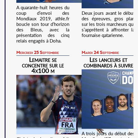
A quarante-huit heures du
coup d’envoi des
Deux jours avant le début
Mondiaux 2019, athle.fr
des épreuves, gros plan
boucle son tour d’horizon
sur les trois marcheurs qui
des Bleus, avec la
s’apprêtent à affronter la
présentation des cinq
fournaise qatarienne.
relais engagés à Doha.
Mercredi 25 Septembre
Mardi 24 Septembre
Lemaitre se
Les lanceurs et
concentre sur le
combinards à suivre
4x100 m
A trois jours du début des