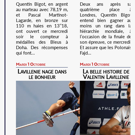
Quentin Bigot, en argent
Deux ans après sa
au marteau avec 78,19 m,
quatrième place à
et Pascal Martinot-
Londres, Quentin Bigot
Lagarde, en bronze sur
entend bien gagner au
110 m haies en 13’’18,
moins un rang dans la
ont ouvert ce mercredi
hiérarchie mondiale, à
soir le compteur à
l’occasion de la finale de
médailles des Bleus à
son épreuve, ce mercredi.
Doha. Des récompenses
Et assure que les Polonais
qui font...
Fajd...
Mardi 1 Octobre
Mardi 1 Octobre
Lavillenie nage dans
La belle histoire de
le bonheur
Valentin Lavillenie