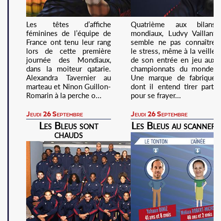
Les têtes d’affiche
Quatrième aux bilans
féminines de l’équipe de
mondiaux, Ludvy Vaillant
France ont tenu leur rang
semble ne pas connaître
lors de cette première
le stress, même à la veille
journée des Mondiaux,
de son entrée en jeu aux
dans la moiteur qatarie.
championnats du monde.
Alexandra Tavernier au
Une marque de fabrique
marteau et Ninon Guillon-
dont il entend tirer parti
Romarin à la perche o...
pour se frayer...
Jeudi 26 Septembre
Jeudi 26 Septembre
Les Bleus sont
Les Bleus au scanner
chauds