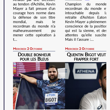
au tendon d’Achille, Kevin
Champion du monde,
Mayer a fait preuve d’un
recordman du monde et
courage hors norme dans
intouchable depuis la
la défense de son titre
retraite d’Ashton Eaton,
mondial, mais le
Kevin Mayer a pleinement
recordman du monde n’a
conscience de la position
malheureusement pu
qui est la sienne, et des
mener cette opération à
attentes qu’elle suscite.
t...
Mais il l’assure :...
Mercredi 2 Octobre
Mercredi 2 Octobre
Double bonheur
Quentin Bigot veut
pour les Bleus
frapper fort