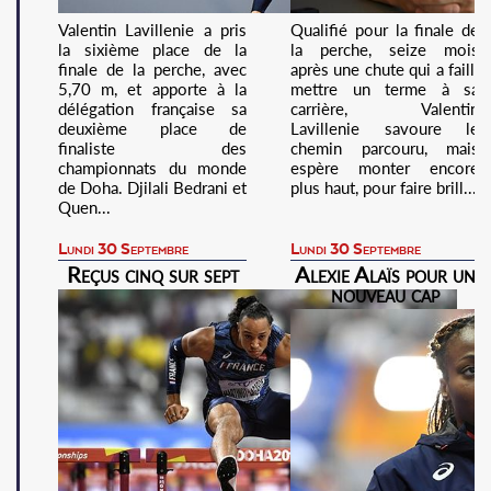
Valentin Lavillenie a pris
Qualifié pour la finale de
la sixième place de la
la perche, seize mois
finale de la perche, avec
après une chute qui a failli
5,70 m, et apporte à la
mettre un terme à sa
délégation française sa
carrière, Valentin
deuxième place de
Lavillenie savoure le
finaliste des
chemin parcouru, mais
championnats du monde
espère monter encore
de Doha. Djilali Bedrani et
plus haut, pour faire brill...
Quen...
Lundi 30 Septembre
Lundi 30 Septembre
Reçus cinq sur sept
Alexie Alaïs pour un
nouveau cap