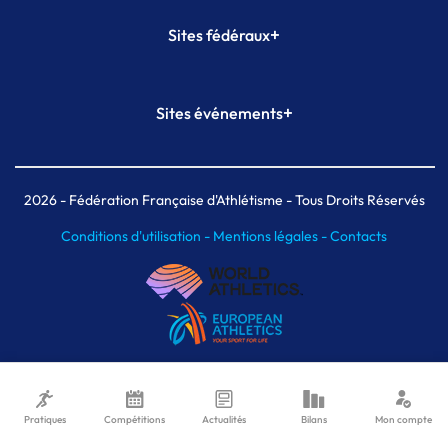
+
Sites fédéraux
SI-FFA
CALORG
+
Sites événements
Plateforme Formation
Meeting de Paris
Meeting de Paris indoor
MAIF Ekiden de Paris
2026
- Fédération Française d'Athlétisme - Tous Droits Réservés
Conditions d'utilisation -
Mentions légales -
Contacts
Pratiques
Compétitions
Actualités
Bilans
Mon compte