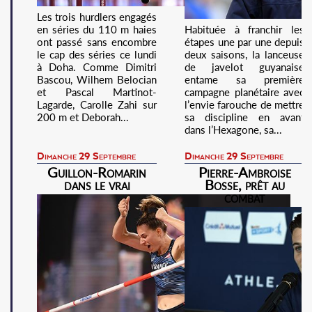
Les trois hurdlers engagés
en séries du 110 m haies
Habituée à franchir les
ont passé sans encombre
étapes une par une depuis
le cap des séries ce lundi
deux saisons, la lanceuse
à Doha. Comme Dimitri
de javelot guyanaise
Bascou, Wilhem Belocian
entame sa première
et Pascal Martinot-
campagne planétaire avec
Lagarde, Carolle Zahi sur
l’envie farouche de mettre
200 m et Deborah...
sa discipline en avant
dans l’Hexagone, sa...
Dimanche 29 Septembre
Dimanche 29 Septembre
Guillon-Romarin
Pierre-Ambroise
dans le vrai
Bosse, prêt au
combat