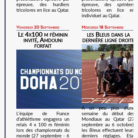
épreuve, des hurdlers
épreuve, des sprinters
tricolores en lice au Qatar.
tricolores en lice en
individuel au Qatar.
Vendredi 20 Septembre
Mercredi 18 Septembre
Le 4x100 m féminin
les Bleus dans la
invité, Amdouni
dernière ligne droite
forfait
A un peu plus d’une
L’équipe de France
semaine du début des
d’athlétisme engagera un
Mondiaux au Qatar (27
relais 4 x 100 m féminin
septembre au 6 octobre),
lors des championnats du
les Bleus effectuent leurs
monde (27 septembre - 6
derniers réglages. Etat