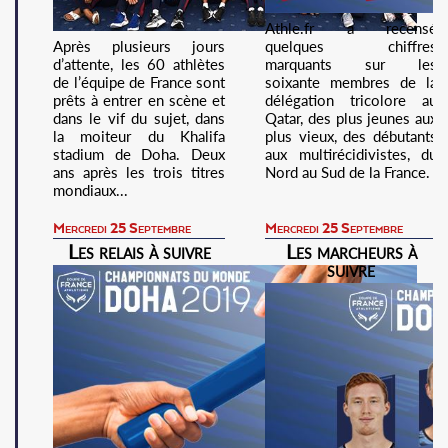
Athle.fr a recensé
Après plusieurs jours
quelques chiffres
d’attente, les 60 athlètes
marquants sur les
de l’équipe de France sont
soixante membres de la
prêts à entrer en scène et
délégation tricolore au
dans le vif du sujet, dans
Qatar, des plus jeunes aux
la moiteur du Khalifa
plus vieux, des débutants
stadium de Doha. Deux
aux multirécidivistes, du
ans après les trois titres
Nord au Sud de la France.
mondiaux...
Mercredi 25 Septembre
Mercredi 25 Septembre
Les relais à suivre
Les marcheurs à
suivre