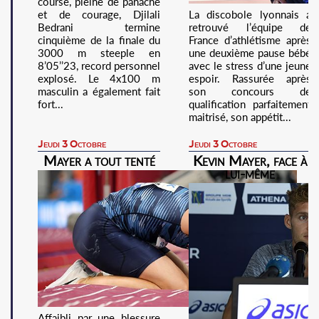
course, pleine de panache
et de courage, Djilali
La discobole lyonnais a
Bedrani termine
retrouvé l’équipe de
cinquième de la finale du
France d’athlétisme après
3000 m steeple en
une deuxième pause bébé
8’05’’23, record personnel
avec le stress d’une jeune
explosé. Le 4x100 m
espoir. Rassurée après
masculin a également fait
son concours de
fort...
qualification parfaitement
maitrisé, son appétit...
Jeudi 3 Octobre
Jeudi 3 Octobre
Mayer a tout tenté
Kevin Mayer, face à
lui-même
Affaibli par une blessure