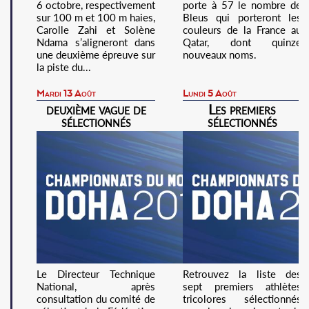
6 octobre, respectivement
porte à 57 le nombre de
sur 100 m et 100 m haies,
Bleus qui porteront les
Carolle Zahi et Solène
couleurs de la France au
Ndama s’aligneront dans
Qatar, dont quinze
une deuxième épreuve sur
nouveaux noms.
la piste du...
Mardi 13 Août
Lundi 5 Août
deuxième vague de
Les premiers
sélectionnés
sélectionnés
Le Directeur Technique
Retrouvez la liste des
National, après
sept premiers athlètes
consultation du comité de
tricolores sélectionnés