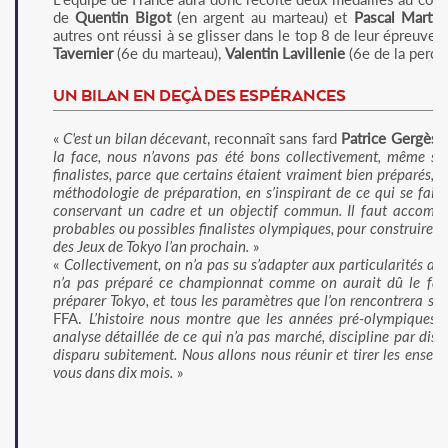
de
Quentin Bigot
(en argent au marteau) et
Pascal Martin
autres ont réussi à se glisser dans le top 8 de leur épreuve 
Tavernier
(6e du marteau),
Valentin Lavillenie
(6e de la perch
UN BILAN EN DEÇÀ DES ESPÉRANCES
«
C'est un bilan décevant
, reconnaît sans fard
Patrice Gergès
,
la face, nous n’avons pas été bons collectivement, même s’il
finalistes, parce que certains étaient vraiment bien préparés, su
méthodologie de préparation, en s’inspirant de ce qui se fait 
conservant un cadre et un objectif commun. Il faut accompa
probables ou possibles finalistes olympiques, pour construire aut
des Jeux de Tokyo l’an prochain.
»
«
Collectivement, on n’a pas su s’adapter aux particularités de c
n’a pas préparé ce championnat comme on aurait dû le fai
préparer Tokyo, et tous les paramètres que l’on rencontrera sur
FFA.
L’histoire nous montre que les années pré-olympiques n
analyse détaillée de ce qui n’a pas marché, discipline par disci
disparu subitement. Nous allons nous réunir et tirer les ensei
vous dans dix mois.
»
P