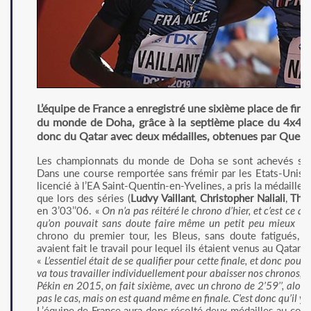
L’équipe de France a enregistré une sixième place de fina
du monde de Doha, grâce à la septième place du 4x400 
donc du Qatar avec deux médailles, obtenues par Quenti
Les championnats du monde de Doha se sont achevés sur 
Dans une course remportée sans frémir par les Etats-Unis, 
licencié à l’EA Saint-Quentin-en-Yvelines, a pris la médaille
que lors des séries (
Ludvy Vaillant
,
Christopher Naliali
,
Thom
en 3’03’’06. «
On n’a pas réitéré le chrono d’hier, et c’est ce 
qu’on pouvait sans doute faire même un petit peu mieux
», 
chrono du premier tour, les Bleus, sans doute fatigués, on
avaient fait le travail pour lequel ils étaient venus au Qatar.
«
L’essentiel était de se qualifier pour cette finale, et donc pour
va tous travailler individuellement pour abaisser nos chronos, et
Pékin en 2015, on fait sixième, avec un chrono de 2’59’’, alors q
pas le cas, mais on est quand même en finale. C’est donc qu’il y 
L’équipe de France aura donc récolté deux médailles au cou