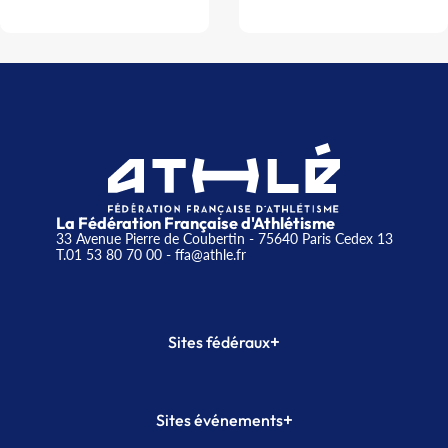
La Fédération Française d'Athlétisme
33 Avenue Pierre de Coubertin - 75640 Paris Cedex 13
T.01 53 80 70 00
- ffa@athle.fr
+
Sites fédéraux
SI-FFA
CALORG
+
Sites événements
Plateforme Formation