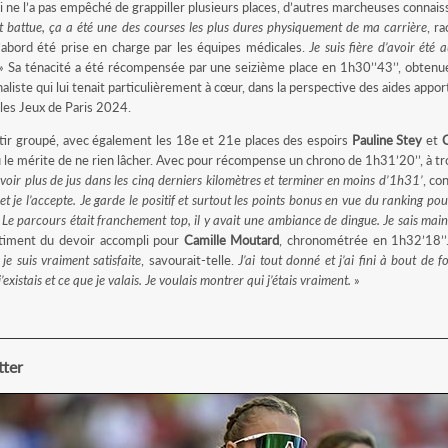
i ne l’a pas empêché de grappiller plusieurs places, d’autres marcheuses connais
t battue, ça a été une des courses les plus dures physiquement de ma carrière
, r
d’abord été prise en charge par les équipes médicales.
Je suis fière d’avoir été 
 Sa ténacité a été récompensée par une seizième place en 1h30’’43’’, obtenue
aliste qui lui tenait particulièrement à cœur, dans la perspective des aides appo
 les Jeux de Paris 2024.
i tir groupé, avec également les 18e et 21e places des espoirs
Pauline Stey
et
C
 eu le mérite de ne rien lâcher. Avec pour récompense un chrono de 1h31’20’’, à 
voir plus de jus dans les cinq derniers kilomètres et terminer en moins d’1h31’
, co
et je l’accepte. Je garde le positif et surtout les points bonus en vue du ranking po
 Le parcours était franchement top, il y avait une ambiance de dingue. Je sais main
ment du devoir accompli pour
Camille Moutard
, chronométrée en 1h32’18’’
je suis vraiment satisfaite
, savourait-telle.
J’ai tout donné et j’ai fini à bout de f
existais et ce que je valais. Je voulais montrer qui j’étais vraiment.
»
tter