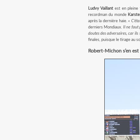
Ludvy Vaillant
est en pleine
recordman du monde
Karst
après la dernière haie. «
C’éta
derniers Mondiaux.
Il ne faut
doutes des adversaires, car ils 
finales, puisque le tirage au s
Robert-Michon s’en est 