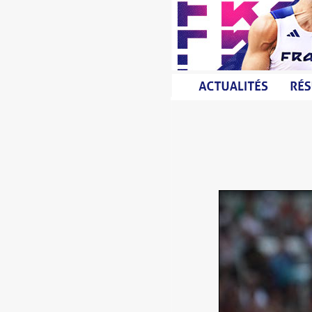
SAMEDI
SAMEDI
DIMANC
DIMANC
LUNDI 
MARDI 
MERCRE
MERCRE
JEUDI 
JEUDI 
VENDRE
VENDRE
SAMEDI
DIMANC