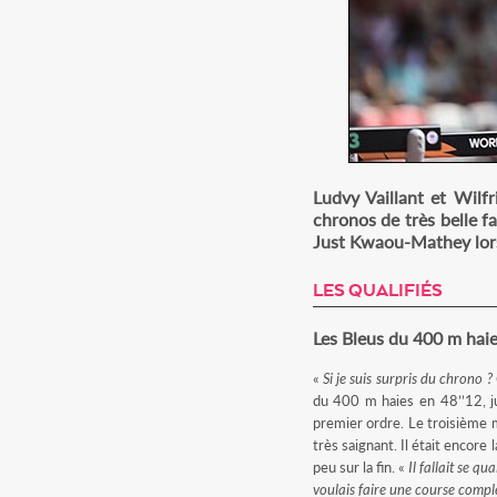
DIMANC
Ludvy Vaillant et Wilf
chronos de très belle f
Just Kwaou-Mathey lors 
LES QUALIFIÉS
Les Bleus du 400 m hai
«
Si je suis surpris du chrono 
du 400 m haies en 48’’12, j
premier ordre. Le troisième m
très saignant. Il était encore
peu sur la fin. «
Il fallait se qua
voulais faire une course complè