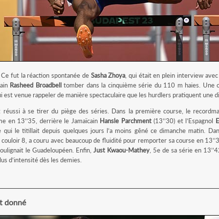
 Ce fut la réaction spontanée de
Sasha Zhoya
, qui était en plein interview avec
cain
Rasheed Broadbell
tomber dans la cinquième série du 110 m haies. Une c
i est venue rappeler de manière spectaculaire que les hurdlers pratiquent une dis
nt réussi à se tirer du piège des séries. Dans la première course, le record
ème en 13’’35, derrière le Jamaïcain
Hansle Parchment
(13’’30) et l’Espagnol
E
le qui le titillait depuis quelques jours l’a moins gêné ce dimanche matin. D
au couloir 8, a couru avec beaucoup de fluidité pour remporter sa course en 13’’
soulignait le Guadeloupéen. Enfin,
Just Kwaou-Mathey
, 5e de sa série en 13’’4
s d’intensité dès les demies.
t donné