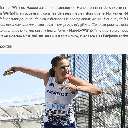
 forme,
Wilfried Happio
aussi. Le champion de France, premier de sa série en 
en Warholm
, en accélérant dans les derniers mètres alors que le Norvégien ((4
it important pour moi de bien entrer dans le championnat, de montrer que j’étais 
 pas me laisser une porte entrouverte car je vais m’y glisser. C’est bien pour la confi
se disent que je ne vais pas me laisser faire.
»
Happio
-
Warholm
, le duel sera à n
ort en a décidé ainsi.
Vaillant
aura aussi fort à faire, avec face à lui
Benjamin
et
dos
sortie