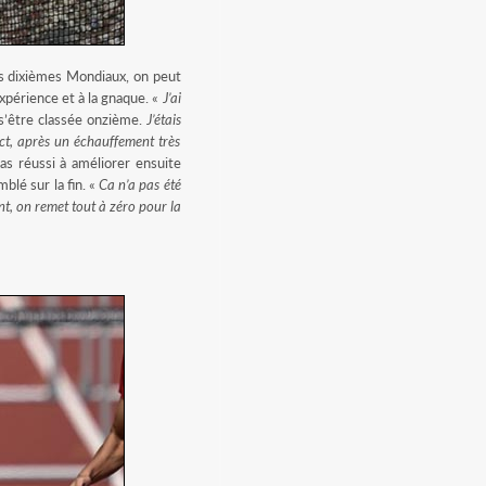
s dixièmes Mondiaux, on peut
expérience et à la gnaque. «
J’ai
s s’être classée onzième.
J’étais
ect, après un échauffement très
as réussi à améliorer ensuite
blé sur la fin. «
Ca n’a pas été
nant, on remet tout à zéro pour la