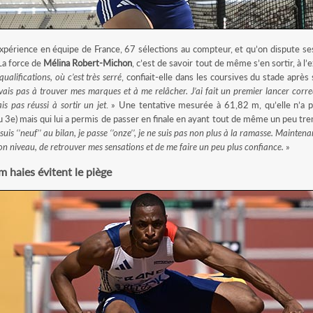
périence en équipe de France, 67 sélections au compteur, et qu’on dispute se
 La force de
Mélina Robert-Michon
, c’est de savoir tout de même s’en sortir, à l’
ualifications, où c’est très serré
, confiait-elle dans les coursives du stade aprè
ivais pas à trouver mes marques et à me relâcher. J’ai fait un premier lancer corr
is pas réussi à sortir un jet
. » Une tentative mesurée à 61,82 m, qu’elle n’a p
3e) mais qui lui a permis de passer en finale en ayant tout de même un peu trem
e suis ‘’neuf’’ au bilan, je passe ‘’onze’’, je ne suis pas non plus à la ramasse. Mainte
on niveau, de retrouver mes sensations et de me faire un peu plus confiance.
»
m haies évitent le piège