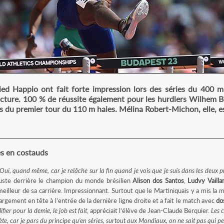
HE 27 AOUT SOIRÉE
ried Happio ont fait forte impression lors des séries du 400 m
acture. 100 % de réussite également pour les hurdlers Wilhem 
du premier tour du 110 m haies. Mélina Robert-Michon, elle, est
es en costauds
? Oui, quand même, car je relâche sur la fin quand je vois que je suis dans les deux p
uste derrière le champion du monde brésilien
Alison dos Santos
,
Ludvy Vailla
eilleur de sa carrière. Impressionnant. Surtout que le Martiniquais y a mis la m
 largement en tête à l’entrée de la dernière ligne droite et a fait le match avec
do
lifier pour la demie, le job est fait
, appréciait l’élève de Jean-Claude Berquier.
Les 
te, car je pars du principe qu’en séries, surtout aux Mondiaux, on ne sait pas qui peu