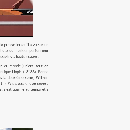
 la presse lorsqu’il a vu sur un
hute du meilleur performeur
cipline à hauts risques.
man du monde juniors, tout en
nrique Llopis
(13’’33). Bonne
ans la deuxième série,
Wilhem
31. «
J’étais souriant au départ,
2, s’est qualifié au temps et a