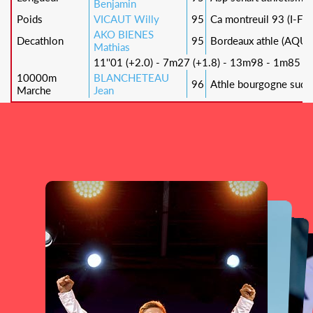
Benjamin
Poids
VICAUT Willy
95
Ca montreuil 93 (I-F)
AKO BIENES
Decathlon
95
Bordeaux athle (AQU)
Mathias
11''01 (+2.0) - 7m27 (+1.8) - 13m98 - 1m85 - 
10000m
BLANCHETEAU
96
Athle bourgogne sud 
Marche
Jean