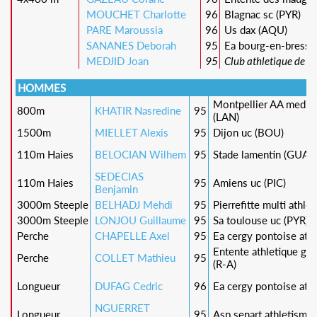
MOUCHET Charlotte
96
Blagnac sc (PYR)
PARE Maroussia
96
Us dax (AQU)
SANANES Deborah
95
Ea bourg-en-bresse
MEDJID Joan
95
Club athletique de l o
HOMMES
Montpellier AA medite
800m
KHATIR Nasredine
95
(LAN)
1500m
MIELLET Alexis
95
Dijon uc (BOU)
110m Haies
BELOCIAN Wilhem
95
Stade lamentin (GUA)
SEDECIAS
110m Haies
95
Amiens uc (PIC)
Benjamin
3000m Steeple
BELHADJ Mehdi
95
Pierrefitte multi athlon
3000m Steeple
LONJOU Guillaume
95
Sa toulouse uc (PYR)
Perche
CHAPELLE Axel
95
Ea cergy pontoise athl
Entente athletique gr
Perche
COLLET Mathieu
95
(R-A)
Longueur
DUFAG Cedric
96
Ea cergy pontoise athl
NGUERRET
Longueur
95
Asp senart athletisme (