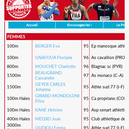
Accueil
Encouragez-les !
Le Prog
FEMMES
100m
BERGER Eva
95
Ep manosque athlet
100m
GNAFOUA Floriane
96
As cavaillon (PRO)
800m
MOUCHET Charlotte
96
Blagnac sc (PYR)
BEAUGRAND
1500m
97
As monaco (C-A)
Cassandre
GEYER CARLES
1500m
95
Athle sud 77 (I-F)
Johanna
GIRARD-MONDOLONI
100m Haies
95
Ca propriano (COR)
Elisa
100m Haies
KANE Heloise
95
Asp senart athletism
400m Haies
MEDJID Joan
95
Club athletique de l
3000m
OUDIOU Emma
95
Athle sud 77 (I-F)