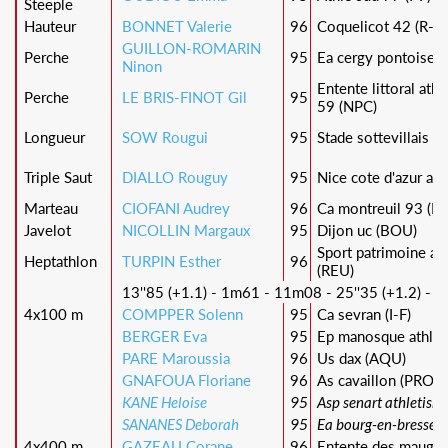
Steeple
Hauteur
BONNET Valerie
96
Coquelicot 42 (R-A)
GUILLON-ROMARIN
Perche
95
Ea cergy pontoise at
Ninon
Entente littoral ath
Perche
LE BRIS-FINOT Gil
95
59 (NPC)
Longueur
SOW Rougui
95
Stade sottevillais 7
Triple Saut
DIALLO Rouguy
95
Nice cote d'azur ath
Marteau
CIOFANI Audrey
96
Ca montreuil 93 (I-F
Javelot
NICOLLIN Margaux
95
Dijon uc (BOU)
Sport patrimoine ani
Heptathlon
TURPIN Esther
96
(REU)
13''85 (+1.1) - 1m61 - 11m08 - 25''35 (+1.2) - 5
4x100 m
COMPPER Solenn
95
Ca sevran (I-F)
BERGER Eva
95
Ep manosque athlet
PARE Maroussia
96
Us dax (AQU)
GNAFOUA Floriane
96
As cavaillon (PRO)
KANE Heloise
95
Asp senart athletisme
SANANES Deborah
95
Ea bourg-en-bresse (
4x400 m
GAZEAU Corane
96
Entente des mauges