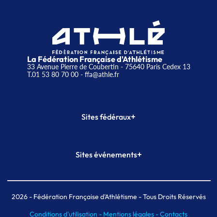
La Fédération Française d'Athlétisme
33 Avenue Pierre de Coubertin - 75640 Paris Cedex 13
T.01 53 80 70 00
- ffa@athle.fr
+
Sites fédéraux
SI-FFA
CALORG
+
Sites événements
Plateforme Formation
Meeting de Paris
Meeting de Paris indoor
MAIF Ekiden de Paris
2026
- Fédération Française d'Athlétisme - Tous Droits Réservés
Conditions d'utilisation -
Mentions légales -
Contacts