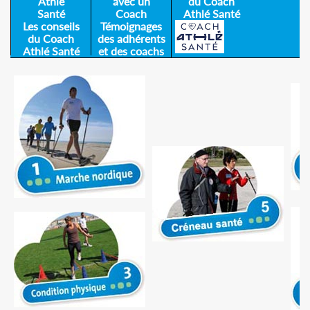
Athlé
avec un
du Coach
Santé
Coach
Athlé Santé
Les conseils
Témoignages
du Coach
des adhérents
Athlé Santé
et des coachs