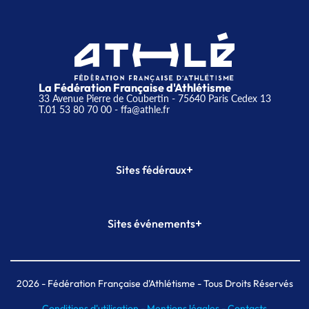
La Fédération Française d'Athlétisme
33 Avenue Pierre de Coubertin - 75640 Paris Cedex 13
T.01 53 80 70 00
- ffa@athle.fr
+
Sites fédéraux
SI-FFA
CALORG
+
Sites événements
Plateforme Formation
Meeting de Paris
Meeting de Paris indoor
MAIF Ekiden de Paris
2026
- Fédération Française d'Athlétisme - Tous Droits Réservés
Conditions d'utilisation -
Mentions légales -
Contacts