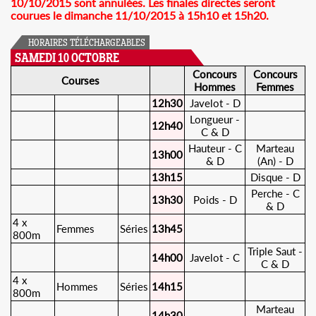
10/10/2015 sont annulées. Les finales directes seront
courues le dimanche 11/10/2015 à 15h10 et 15h20.
HORAIRES TÉLÉCHARGEABLES
SAMEDI 10 OCTOBRE
Concours
Concours
Courses
Hommes
Femmes
12h30
Javelot - D
Longueur -
12h40
C & D
Hauteur - C
Marteau
13h00
& D
(An) - D
13h15
Disque - D
Perche - C
13h30
Poids - D
& D
4 x
Femmes
Séries
13h45
800m
Triple Saut -
14h00
Javelot - C
C & D
4 x
Hommes
Séries
14h15
800m
Marteau
14h30