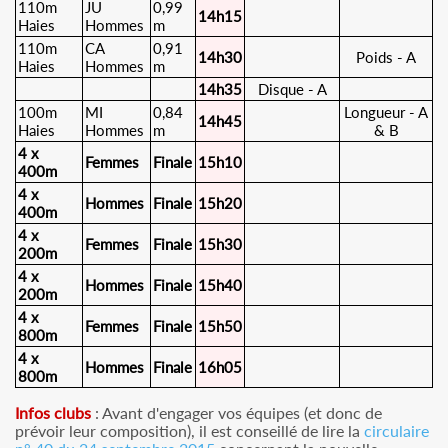
110m
JU
0,99
14h15
Haies
Hommes
m
110m
CA
0,91
14h30
Poids - A
Haies
Hommes
m
14h35
Disque - A
100m
MI
0,84
Longueur - A
14h45
Haies
Hommes
m
& B
4 x
Femmes
Finale
15h10
400m
4 x
Hommes
Finale
15h20
400m
4 x
Femmes
Finale
15h30
200m
4 x
Hommes
Finale
15h40
200m
4 x
Femmes
Finale
15h50
800m
4 x
Hommes
Finale
16h05
800m
Infos clubs
: Avant d'engager vos équipes (et donc de
prévoir leur composition), il est conseillé de lire la
circulaire