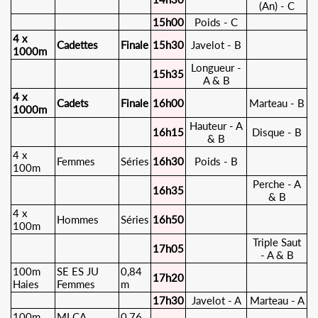
(An) - C
15h00
Poids - C
4 x
Cadettes
Finale
15h30
Javelot - B
1000m
Longueur -
15h35
A & B
4 x
Cadets
Finale
16h00
Marteau
- B
1000m
Hauteur - A
16h15
Disque - B
& B
4 x
Femmes
Séries
16h30
Poids - B
100m
Perche - A
16h35
& B
4 x
Hommes
Séries
16h50
100m
Triple Saut
17h05
- A & B
100m
SE ES JU
0,84
17h20
Haies
Femmes
m
17h30
Javelot - A
Marteau
- A
100m
MI CA
0,76