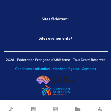
+
Sites fédéraux
SI-FFA
CALORG
+
Sites événements
Plateforme Formation
Meeting de Paris
Meeting de Paris indoor
MAIF Ekiden de Paris
2026
- Fédération Française d'Athlétisme - Tous Droits Réservés
Conditions d'utilisation -
Mentions légales -
Contacts