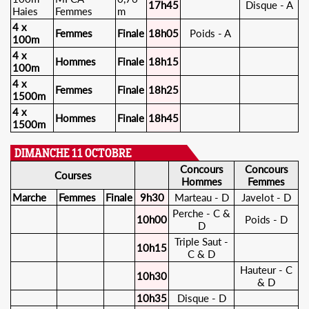
17h45
Disque - A
Haies
Femmes
m
4 x
Femmes
Finale
18h05
Poids - A
100m
4 x
Hommes
Finale
18h15
100m
4 x
Femmes
Finale
18h25
1500m
4 x
Hommes
Finale
18h45
1500m
DIMANCHE 11 OCTOBRE
Concours
Concours
Courses
Hommes
Femmes
Marche
Femmes
Finale
9h30
Marteau - D
Javelot - D
Perche - C &
10h00
Poids - D
D
Triple Saut -
10h15
C & D
Hauteur - C
10h30
& D
10h35
Disque - D