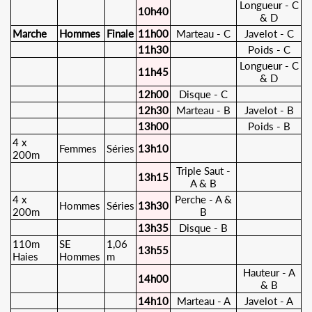
Longueur - C
10h40
& D
Marche
Hommes
Finale
11h00
Marteau - C
Javelot - C
11h30
Poids - C
Longueur - C
11h45
& D
12h00
Disque - C
12h30
Marteau - B
Javelot - B
13h00
Poids - B
4 x
Femmes
Séries
13h10
200m
Triple Saut -
13h15
A & B
4 x
Perche - A &
Hommes
Séries
13h30
200m
B
13h35
Disque - B
110m
SE
1,06
13h55
Haies
Hommes
m
Hauteur - A
14h00
& B
14h10
Marteau - A
Javelot - A