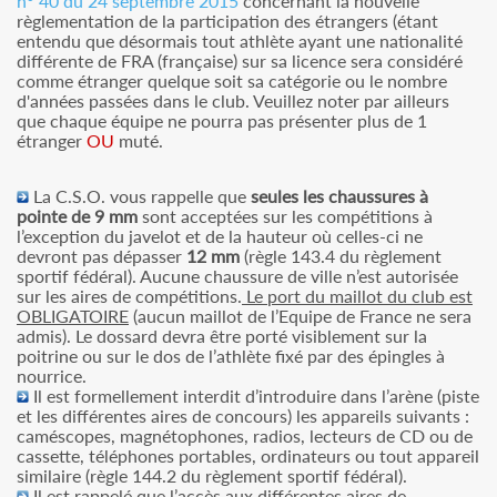
n° 40 du 24 septembre 2015
concernant la nouvelle
règlementation de la participation des étrangers (étant
entendu que désormais tout athlète ayant une nationalité
différente de FRA (française) sur sa licence sera considéré
comme étranger quelque soit sa catégorie ou le nombre
d'années passées dans le club. Veuillez noter par ailleurs
que chaque équipe ne pourra pas présenter plus de 1
étranger
OU
muté.
La C.S.O. vous rappelle que
seules les chaussures à
pointe de 9 mm
sont acceptées sur les compétitions à
l’exception du javelot et de la hauteur où celles-ci ne
devront pas dépasser
12 mm
(règle 143.4 du règlement
sportif fédéral). Aucune chaussure de ville n’est autorisée
sur les aires de compétitions.
Le port du maillot du club est
OBLIGATOIRE
(aucun maillot de l’Equipe de France ne sera
admis). Le dossard devra être porté visiblement sur la
poitrine ou sur le dos de l’athlète fixé par des épingles à
nourrice.
Il est formellement interdit d’introduire dans l’arène (piste
et les différentes aires de concours) les appareils suivants :
caméscopes, magnétophones, radios, lecteurs de CD ou de
cassette, téléphones portables, ordinateurs ou tout appareil
similaire (règle 144.2 du règlement sportif fédéral).
Il est rappelé que l’accès aux différentes aires de