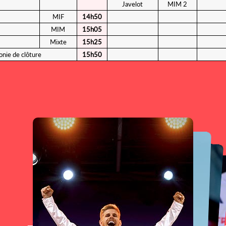
Javelot
MIM 2
MIF
14h50
MIM
15h05
Mixte
15h25
nie de clôture
15h50