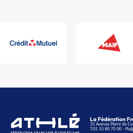
La Fédération Fr
33 Avenue Pierre de Co
T.01 53 80 70 00
- ffa@