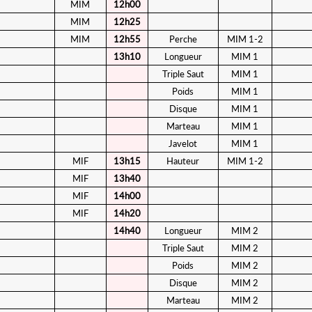
MIM
12h00
MIM
12h25
MIM
12h55
Perche
MIM 1-2
13h10
Longueur
MIM 1
Triple Saut
MIM 1
Poids
MIM 1
Disque
MIM 1
Marteau
MIM 1
Javelot
MIM 1
MIF
13h15
Hauteur
MIM 1-2
MIF
13h40
MIF
14h00
MIF
14h20
14h40
Longueur
MIM 2
Triple Saut
MIM 2
Poids
MIM 2
Disque
MIM 2
Marteau
MIM 2