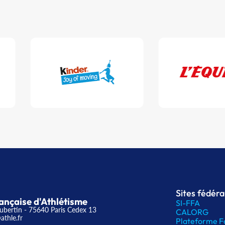
Sites fédér
ançaise d'Athlétisme
SI-FFA
ubertin - 75640 Paris Cedex 13
CALORG
athle.fr
Plateforme F