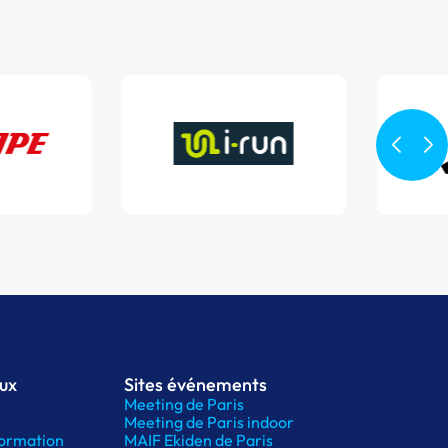
aux
Sites événements
Meeting de Paris
Meeting de Paris indoor
ormation
MAIF Ekiden de Paris