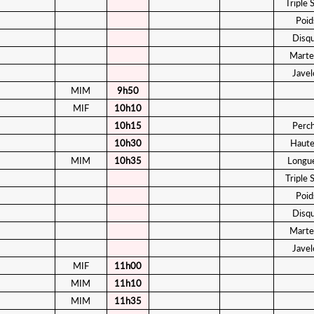
Triple 
Poid
Disq
Marte
Javel
MIM
9h50
MIF
10h10
10h15
Perc
10h30
Haute
MIM
10h35
Longu
Triple 
Poid
Disq
Marte
Javel
MIF
11h00
MIM
11h10
MIM
11h35