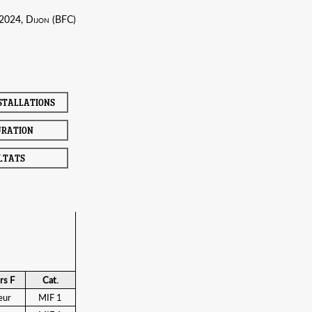
 2024, Dijon (BFC)
NSTALLATIONS
URATION
LTATS
rs F
Cat.
eur
MIF 1