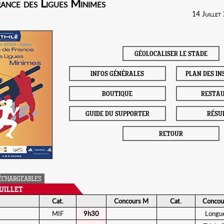
ance des Ligues Minimes
14 Juillet
GÉOLOCALISER LE STADE
INFOS GÉNÉRALES
PLAN DES I
BOUTIQUE
RESTA
GUIDE DU SUPPORTER
RÉSU
RETOUR
ÉCHARGEABLES
UILLET
Cat.
Concours M
Cat.
Concou
MIF
9h30
Longu