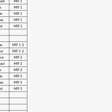
Saut
MIF 1
s
MIF 1
ue
MIF 1
au
MIF 1
ot
MIF 1
he
MIF 1-2
ur
MIF 1-2
eur
MIF 2
Saut
MIF 2
s
MIF 2
ue
MIF 2
au
MIF 2
ot
MIF 2