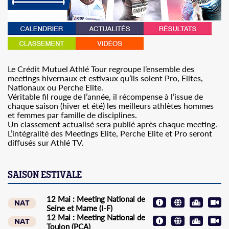
Saison hivernale
Classement CMAT
Saison estivale
Le Crédit Mutuel Athlé Tour regroupe l’ensemble des
meetings hivernaux et estivaux qu’ils soient Pro, Elites,
Règlement
Nationaux ou Perche Elite.
Véritable fil rouge de l’année, il récompense à l’issue de
chaque saison (hiver et été) les meilleurs athlètes hommes
et femmes par famille de disciplines.
Un classement actualisé sera publié après chaque meeting.
L’intégralité des Meetings Elite, Perche Elite et Pro seront
diffusés sur Athlé TV.
SAISON ESTIVALE
12 Mai : Meeting National de
NAT
Seine et Marne (I-F)
12 Mai : Meeting National de
NAT
Toulon (PCA)