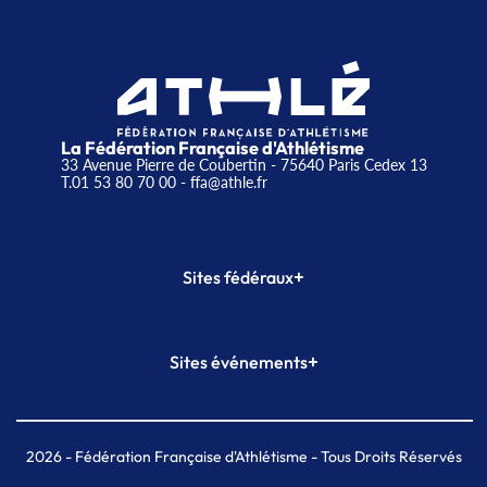
La Fédération Française d'Athlétisme
33 Avenue Pierre de Coubertin - 75640 Paris Cedex 13
T.01 53 80 70 00
- ffa@athle.fr
+
Sites fédéraux
SI-FFA
CALORG
+
Sites événements
Plateforme Formation
Meeting de Paris
Meeting de Paris indoor
MAIF Ekiden de Paris
2026
- Fédération Française d'Athlétisme - Tous Droits Réservés