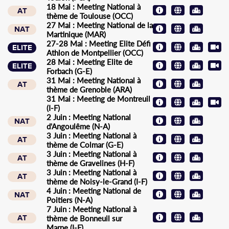
18 Mai : Meeting National à
AT
thème de Toulouse (OCC)
27 Mai : Meeting National de la
NAT
Martinique (MAR)
27-28 Mai : Meeting Elite Défi
ELITE
Athlon de Montpellier (OCC)
28 Mai : Meeting Elite de
ELITE
Forbach (G-E)
31 Mai : Meeting National à
AT
thème de Grenoble (ARA)
31 Mai : Meeting de Montreuil
(I-F)
2 Juin : Meeting National
NAT
d'Angoulême (N-A)
3 Juin : Meeting National à
AT
thème de Colmar (G-E)
3 Juin : Meeting National à
AT
thème de Gravelines (H-F)
3 Juin : Meeting National à
AT
thème de Noisy-le-Grand (I-F)
4 Juin : Meeting National de
NAT
Poitiers (N-A)
7 Juin : Meeting National à
AT
thème de Bonneuil sur
Marne (I-F)