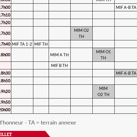
17h00
MIF A-B TA
17h10
17h20
MIM O2
17h30
TH
17h40
MIF TA 1-2
MIF TH
MIM O1
18h00
MIM A TH
TH
MIF B TH
18h30
MIF A-B TA
18h50
MIM
19h20
O2 TH
19h50
20h00
d'honneur - TA = terrain annexe
ILLET