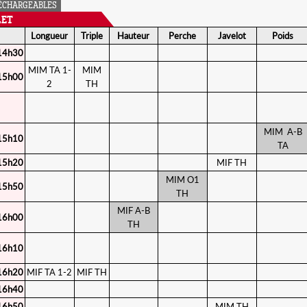
ÉCHARGEABLES
LET
Longueur
Triple
Hauteur
Perche
Javelot
Poids
14h30
MIM TA 1-
MIM
15h00
2
TH
MIM A-B
15h10
TA
15h20
MIF TH
MIM O1
15h50
TH
MIF A-B
16h00
TH
16h10
16h20
MIF TA 1-2
MIF TH
16h40
16h50
MIM TH