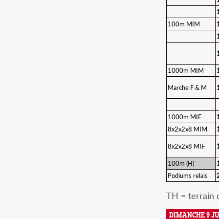
100m MIM
1000m MIM
Marche F & M
1000m MIF
8x2x2x8 MIM
8x2x2x8 MIF
100m (H)
Podiums relais
TH = terrain 
DIMANCHE 9 JU