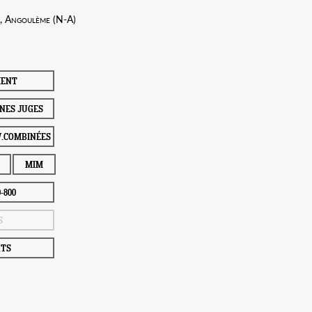
7, Angoulème (N-A)
MENT
UNES JUGES
V.COMBINÉES
MIM
0-800
S
TS