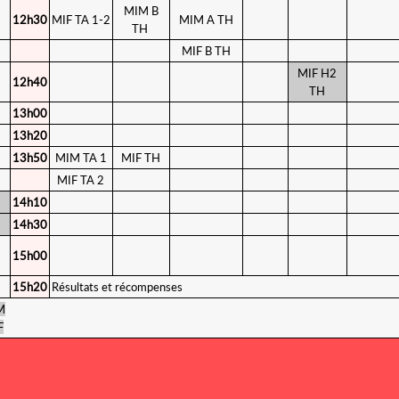
MIM B
12h30
MIF TA 1-2
MIM A TH
TH
MIF B TH
MIF H2
12h40
TH
13h00
13h20
13h50
MIM TA 1
MIF TH
MIF TA 2
14h10
14h30
15h00
15h20
Résultats et récompenses
M
F