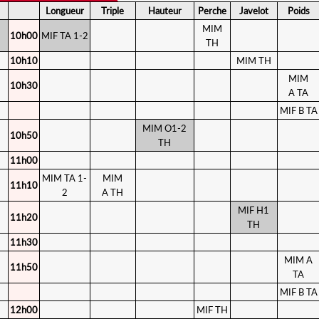
Longueur
Triple
Hauteur
Perche
Javelot
Poids
MIM
10h00
MIF TA 1-2
TH
10h10
MIM TH
MIM
10h30
A TA
MIF B TA
MIM O1-2
10h50
TH
11h00
MIM TA 1-
MIM
11h10
2
A TH
MIF H1
11h20
TH
11h30
MIM A
11h50
TA
MIF B TA
12h00
MIF TH