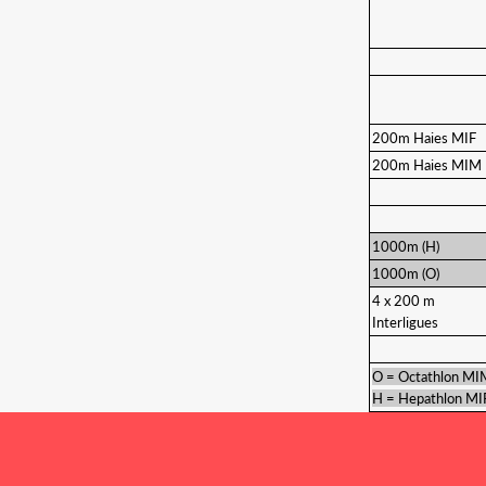
200m Haies MIF
200m Haies MIM
1000m (H)
1000m (O)
4 x 200 m
Interligues
O = Octathlon MI
H = Hepathlon MI