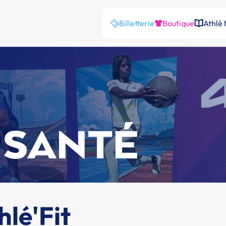
Billetterie
Boutique
Athlé
 SANTÉ
hlé'Fit