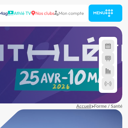
 Mag
Athlé TV
Nos clubs
Mon compte
MENU
Accueil
>
Forme / Santé