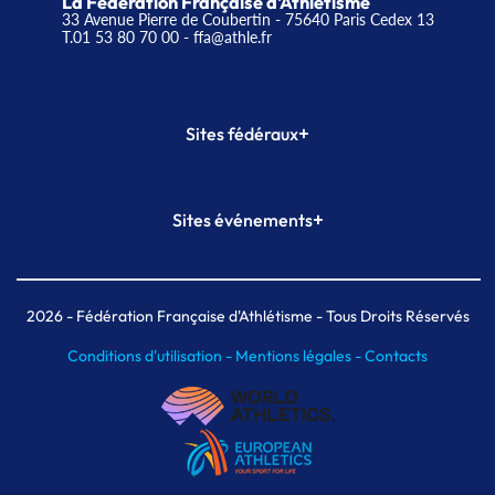
La Fédération Française d'Athlétisme
33 Avenue Pierre de Coubertin - 75640 Paris Cedex 13
T.01 53 80 70 00
- ffa@athle.fr
+
Sites fédéraux
SI-FFA
CALORG
+
Sites événements
Plateforme Formation
Meeting de Paris
Meeting de Paris indoor
MAIF Ekiden de Paris
2026
- Fédération Française d'Athlétisme - Tous Droits Réservés
Conditions d'utilisation -
Mentions légales -
Contacts