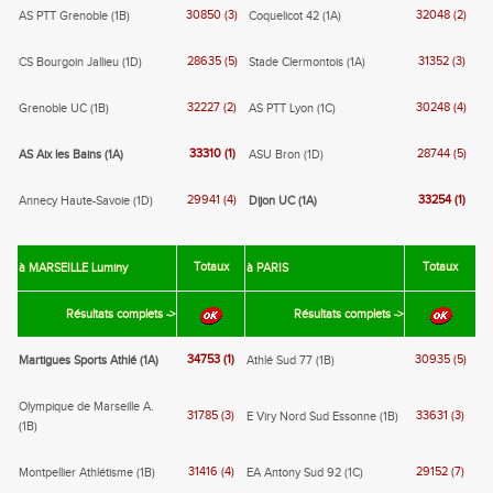
30850 (3)
32048 (2)
AS PTT Grenoble (1B)
Coquelicot 42 (1A)
28635 (5)
31352 (3)
CS Bourgoin Jallieu (1D)
Stade Clermontois (1A)
32227 (2)
30248 (4)
Grenoble UC (1B)
AS PTT Lyon (1C)
33310 (1)
28744 (5)
AS Aix les Bains (1A)
ASU Bron (1D)
29941 (4)
33254 (1)
Annecy Haute-Savoie (1D)
Dijon UC (1A)
Totaux
Totaux
à MARSEILLE Luminy
à PARIS
Résultats complets ->
Résultats complets ->
34753 (1)
30935 (5)
Martigues Sports Athlé (1A)
Athlé Sud 77 (1B)
Olympique de Marseille A.
31785 (3)
33631 (3)
E Viry Nord Sud Essonne (1B)
(1B)
31416 (4)
29152 (7)
Montpellier Athlétisme (1B)
EA Antony Sud 92 (1C)