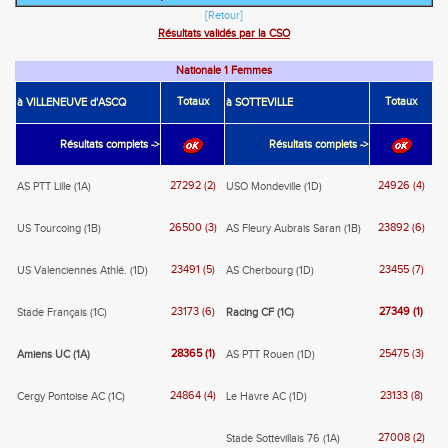
[Retour]
Résultats validés par la CSO
Nationale 1 Femmes
Totaux
Totaux
à VILLENEUVE d'ASCQ
à SOTTEVILLE
Résultats complets ->
Résultats complets ->
27292 (2)
24926 (4)
AS PTT Lille (1A)
USO Mondeville (1D)
26500 (3)
23892 (6)
US Tourcoing (1B)
AS Fleury Aubrais Saran (1B)
23491 (5)
23455 (7)
US Valenciennes Athlé. (1D)
AS Cherbourg (1D)
23173 (6)
27349 (1)
Stade Français (1C)
Racing CF (1C)
28365 (1)
25475 (3)
Amiens UC (1A)
AS PTT Rouen (1D)
24864 (4)
23133 (8)
Cergy Pontoise AC (1C)
Le Havre AC (1D)
27008 (2)
Stade Sottevillais 76 (1A)