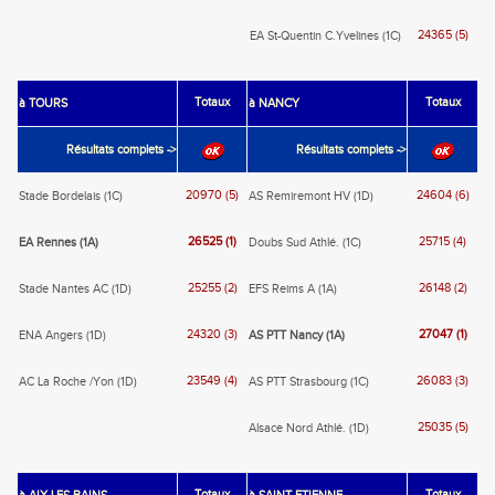
24365 (5)
EA St-Quentin C.Yvelines (1C)
Totaux
Totaux
à TOURS
à NANCY
Résultats complets ->
Résultats complets ->
20970 (5)
24604 (6)
Stade Bordelais (1C)
AS Remiremont HV (1D)
26525 (1)
25715 (4)
EA Rennes (1A)
Doubs Sud Athlé. (1C)
25255 (2)
26148 (2)
Stade Nantes AC (1D)
EFS Reims A (1A)
24320 (3)
27047 (1)
ENA Angers (1D)
AS PTT Nancy (1A)
23549 (4)
26083 (3)
AC La Roche /Yon (1D)
AS PTT Strasbourg (1C)
25035 (5)
Alsace Nord Athlé. (1D)