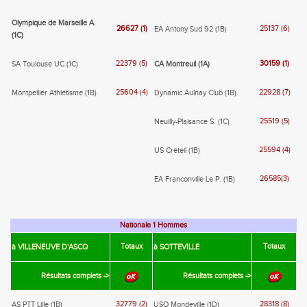
Olympique de Marseille A.
26627 (1)
25137 (6)
EA Antony Sud 92 (1B)
(1C)
22379 (5)
30159 (1)
SA Toulouse UC (1C)
CA Montreuil (1A)
25604 (4)
22928 (7)
Montpellier Athlétisme (1B)
Dynamic Aulnay Club (1B)
25519 (5)
Neuilly-Plaisance S. (1C)
25594 (4)
US Créteil (1B)
26585(3)
EA Franconville Le P. (1B)
Nationale 1 Hommes
Totaux
Totaux
à VILLENEUVE D'ASCQ
à SOTTEVILLE
Résultats complets ->
Résultats complets ->
32779 (2)
28318 (8)
AS PTT Lille (1B)
USO Mondeville (1D)