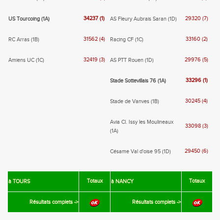
34237 (1)
29320 (7)
US Tourcoing (1A)
AS Fleury Aubrais Saran (1D)
31562 (4)
33160 (2)
RC Arras (1B)
Racing CF (1C)
32419 (3)
29976 (5)
Amiens UC (1C)
AS PTT Rouen (1D)
33296 (1)
Stade Sottevillais 76 (1A)
30245 (4)
Stade de Vanves (1B)
Avia Cl. Issy les Moulineaux
33098 (3)
(1A)
29450 (6)
Césame Val d'oise 95 (1D)
Totaux
Totaux
à TOURS
à NANCY
Résultats complets ->
Résultats complets ->