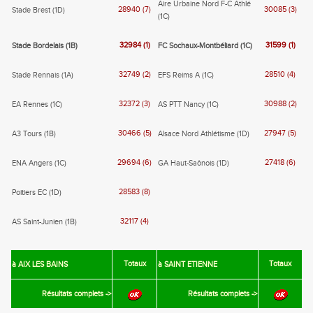
Aire Urbaine Nord F-C Athlé
28940 (7)
30085 (3)
Stade Brest (1D)
(1C)
32984 (1)
31599 (1)
Stade Bordelais (1B)
FC Sochaux-Montbéliard (1C)
32749 (2)
28510 (4)
Stade Rennais (1A)
EFS Reims A (1C)
32372 (3)
30988 (2)
EA Rennes (1C)
AS PTT Nancy (1C)
30466 (5)
27947 (5)
A3 Tours (1B)
Alsace Nord Athlétisme (1D)
29694 (6)
27418 (6)
ENA Angers (1C)
GA Haut-Saônois (1D)
28583 (8)
Poitiers EC (1D)
32117 (4)
AS Saint-Junien (1B)
Totaux
Totaux
à AIX LES BAINS
à SAINT ETIENNE
Résultats complets ->
Résultats complets ->