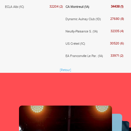
32204 (2)
34438 (1)
ECLA Albi (1C)
CA Montreuil (1A)
27680 (8)
Dynamic Aulnay Club (1D)
32335 (4)
Neuilly-Plaisance S. (1A)
30520 (6)
US Créteil (1C)
33971 (2)
EA Franconville Le Par. (1A)
[Retour]