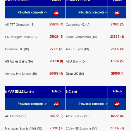
Totaux
Totaux
à AIX LES BAINS
à SAINT ETIENNE
Résultats complets ->
Résultats complets ->
25936 (4)
27883 (2)
AS PTT Grenoble (1B)
Coquelicot 42 (1A)
25926 (5)
23899 (3)
CS Bourgoin Jallieu (1C)
Stade Clermontois (1A)
27721 (2)
23310 (4)
Grenoble UC (1B)
AS PTT Lyon (1B)
28650 (1)
17682 (5)
AS Aix les Bains (1A)
ASU Bron (1D)
26888 (3)
28165 (1)
Annecy Hte-Savoie (1B)
Dijon UC (1A)
Totaux
Totaux
à MARSEILLE Luminy
à Créteil
Résultats complets ->
Résultats complets ->
26072 (2)
18655 (8)
AC Cannes (1C)
Athlé Sud 77 (1D)
25816 (3)
27907 (2)
Martigues Sports Athlé (1B)
E Viry NS Essonne (1A)