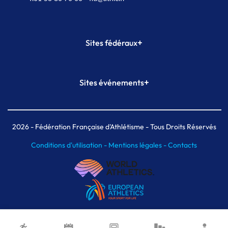
+
Sites fédéraux
SI-FFA
CALORG
+
Sites événements
Plateforme Formation
Meeting de Paris
Meeting de Paris indoor
MAIF Ekiden de Paris
2026
- Fédération Française d'Athlétisme - Tous Droits Réservés
Conditions d'utilisation -
Mentions légales -
Contacts