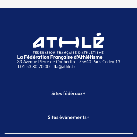
La Fédération Française d'Athlétisme
33 Avenue Pierre de Coubertin - 75640 Paris Cedex 13
T.01 53 80 70 00
- ffa@athle.fr
+
Sites fédéraux
SI-FFA
CALORG
+
Sites événements
Plateforme Formation
Meeting de Paris
Meeting de Paris indoor