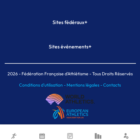
+
Sites fédéraux
SI-FFA
CALORG
+
Sites événements
Plateforme Formation
Meeting de Paris
Meeting de Paris indoor
MAIF Ekiden de Paris
2026
- Fédération Française d'Athlétisme - Tous Droits Réservés
Conditions d'utilisation -
Mentions légales -
Contacts