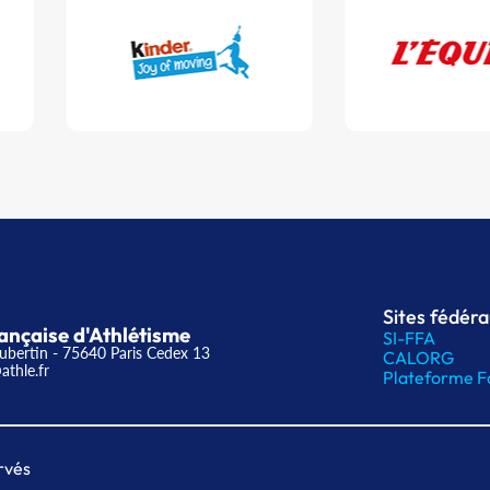
Sites fédér
ançaise d'Athlétisme
SI-FFA
ubertin - 75640 Paris Cedex 13
CALORG
athle.fr
Plateforme F
rvés