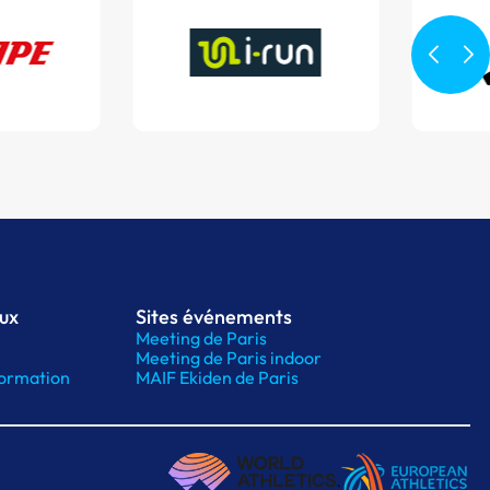
aux
Sites événements
Meeting de Paris
Meeting de Paris indoor
ormation
MAIF Ekiden de Paris