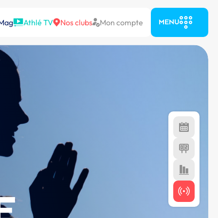
 Mag
Athlé TV
Nos clubs
Mon compte
MENU
E