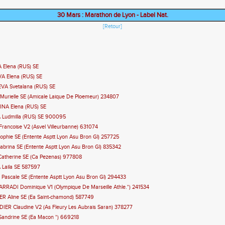
30 Mars : Marathon de Lyon - Label Nat.
[Retour]
 Elena (RUS) SE
A Elena (RUS) SE
VA Svetalana (RUS) SE
urielle SE (Amicale Laique De Ploemeur) 234807
INA Elena (RUS) SE
 Ludmilla (RUS) SE 900095
rancoise V2 (Asvel Villeurbanne) 631074
phie SE (Entente Asptt Lyon Asu Bron Gl) 257725
brina SE (Entente Asptt Lyon Asu Bron Gl) 835342
Catherine SE (Ca Pezenas) 977808
 Laila SE 587597
 Pascale SE (Entente Asptt Lyon Asu Bron Gl) 294433
RRADI Dominique V1 (Olympique De Marseille Athle.*) 241534
ER Aline SE (Ea Saint-chamond) 587749
ER Claudine V2 (As Fleury Les Aubrais Saran) 378277
Sandrine SE (Ea Macon *) 669218