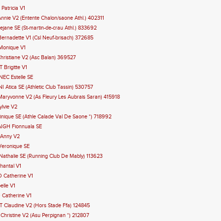
Patricia V1
nie V2 (Entente Chalon/saone Athl.) 402311
jane SE (St-martin-de-crau Athl.) 833692
ernadette V1 (Csl Neuf-brisach) 372685
Monique V1
hristiane V2 (Asc Balan) 369527
Brigitte V1
EC Estelle SE
Atica SE (Athletic Club Tassin) 530757
aryvonne V2 (As Fleury Les Aubrais Saran) 415918
lvie V2
nique SE (Athle Calade Val De Saone *) 718992
IGH Fionnuala SE
 Anny V2
Veronique SE
athalie SE (Running Club De Mably) 113623
hantal V1
 Catherine V1
elle V1
 Catherine V1
 Claudine V2 (Hors Stade Ffa) 124845
hristine V2 (Asu Perpignan *) 212807