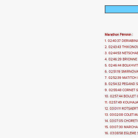
Marathon Féminin :
1. 02:40:37 DERIABINA
2. 02:43:43 THIKONOV
3. 02:44:53 NETSCHAE
4. 02:46:29 BRIONNE M
5. 02:46:44 BOLKHVIT
6. 02:51:19 SMIRNOVA
7. 02:52:39 MATITCH F
8. 02:54:32 PEGAND So
9. 02:55:48 CORNET Sa
10. 02:57:44 BOULET 
11. 02:57:49 KOUHAJA
12. 03:01:11 ROTSAERT
13. 03:02:08 COLET-MA
14. 03:07:05 CHORETI
15. 03:07:30 MARCHADI
16. 03:08:58 EGLEME 