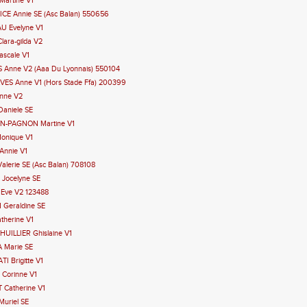
Martine V1
ICE Annie SE (Asc Balan) 550656
U Evelyne V1
lara-gilda V2
ascale V1
S Anne V2 (Aaa Du Lyonnais) 550104
ES Anne V1 (Hors Stade Ffa) 200399
Anne V2
Daniele SE
ON-PAGNON Martine V1
onique V1
Annie V1
alerie SE (Asc Balan) 708108
Jocelyne SE
 Eve V2 123488
 Geraldine SE
therine V1
HUILLIER Ghislaine V1
 Marie SE
I Brigitte V1
 Corinne V1
 Catherine V1
Muriel SE