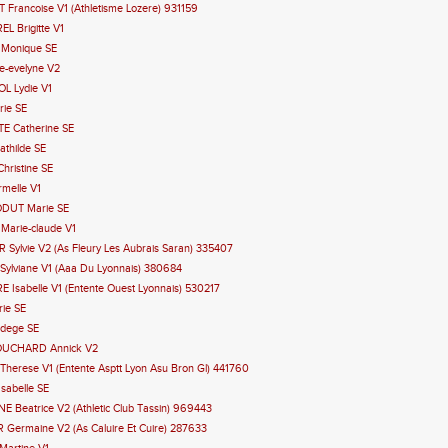
 Francoise V1 (Athletisme Lozere) 931159
L Brigitte V1
 Monique SE
e-evelyne V2
L Lydie V1
rie SE
E Catherine SE
athilde SE
hristine SE
melle V1
DUT Marie SE
Marie-claude V1
 Sylvie V2 (As Fleury Les Aubrais Saran) 335407
Sylviane V1 (Aaa Du Lyonnais) 380684
 Isabelle V1 (Entente Ouest Lyonnais) 530217
ie SE
adege SE
FOUCHARD Annick V2
herese V1 (Entente Asptt Lyon Asu Bron Gl) 441760
sabelle SE
E Beatrice V2 (Athletic Club Tassin) 969443
Germaine V2 (As Caluire Et Cuire) 287633