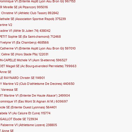
ominique V1 (Entente Asptt Lyon Asu Bron Gl) 967153
 Mireille SE (Al Pizancon) 995016
hristine V1 (Athletic Club Tassin) 892842
thalie SE (Association Sportive Rispoli) 375239
rtine V2
dine V1 (Athle St Julien 74) 438042
PETIT Sophie SE (Ea Saint-chamond) 712468
Yvelyne V1 (Ea Chambery) 468566
atherine V1 (Entente Asptt Lyon Asu Bron Gl) 597010
Celine SE (Hors Stade Ffa) 122031
N-CAPELLE Michele V1 (Asm St-etienne) 596527
T Magali SE (Ac Bourg-st-andeol Pierrelatte) 799663
Anne SE
E RAYNARD Christin SE 114901
Y Martine V2 (Club D'athletisme De Decines) 440650
 Vanessa SE
T Martine V1 (Entente De Haute Alsace*) 249904
ominique V1 (Eas Mont St Aignan Al M.) 609697
cile SE (Entente Ouest Lyonnais) 564401
ela V1 (As Caluire Et Cuire) 115774
GAILLOT Elodie SE 723934
Fabienne V1 (Athletisme Lozere) 238805
T Anne SE