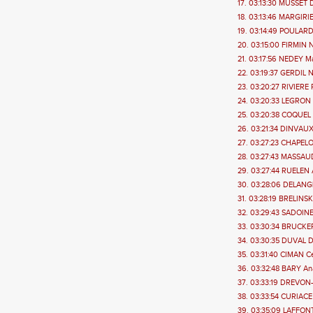
17. 03:13:30 MUSSET D
18. 03:13:46 MARGIRIER
19. 03:14:49 POULARD C
20. 03:15:00 FIRMIN Na
21. 03:17:56 NEDEY Ma
22. 03:19:37 GERDIL Na
23. 03:20:27 RIVIERE 
24. 03:20:33 LEGRON 
25. 03:20:38 COQUEL C
26. 03:21:34 DINVAUX 
27. 03:27:23 CHAPELO
28. 03:27:43 MASSAUDE
29. 03:27:44 RUELEN 
30. 03:28:06 DELANGL
31. 03:28:19 BRELINSK
32. 03:29:43 SADOINE
33. 03:30:34 BRUCKER
34. 03:30:35 DUVAL D
35. 03:31:40 CIMAN Ce
36. 03:32:48 BARY Anab
37. 03:33:19 DREVON-
38. 03:33:54 CURIACE 
39. 03:35:09 LAFFON