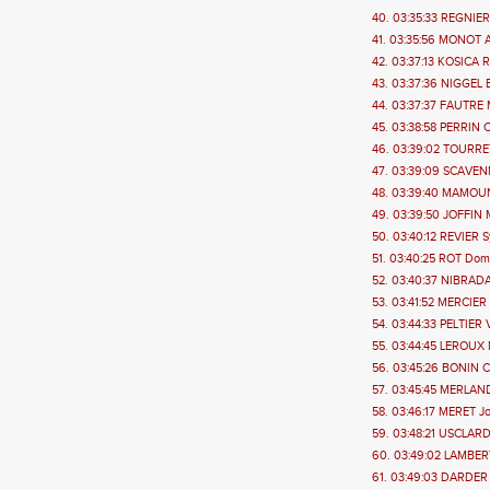
40. 03:35:33 REGNIER 
41. 03:35:56 MONOT An
42. 03:37:13 KOSICA Re
43. 03:37:36 NIGGEL B
44. 03:37:37 FAUTRE 
45. 03:38:58 PERRIN C
46. 03:39:02 TOURRET 
47. 03:39:09 SCAVENN
48. 03:39:40 MAMOUNI 
49. 03:39:50 JOFFIN M
50. 03:40:12 REVIER Sy
51. 03:40:25 ROT Domi
52. 03:40:37 NIBRADA
53. 03:41:52 MERCIER
54. 03:44:33 PELTIER 
55. 03:44:45 LEROUX N
56. 03:45:26 BONIN C
57. 03:45:45 MERLAND
58. 03:46:17 MERET Jo
59. 03:48:21 USCLARD
60. 03:49:02 LAMBERT
61. 03:49:03 DARDER C