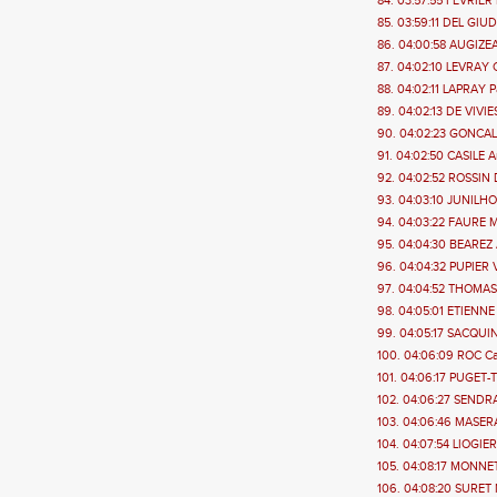
84. 03:57:55 FEVRIER 
85. 03:59:11 DEL GIUD
86. 04:00:58 AUGIZEA
87. 04:02:10 LEVRAY C
88. 04:02:11 LAPRAY P
89. 04:02:13 DE VIVIE
90. 04:02:23 GONCALV
91. 04:02:50 CASILE 
92. 04:02:52 ROSSIN 
93. 04:03:10 JUNILH
94. 04:03:22 FAURE M
95. 04:04:30 BEAREZ 
96. 04:04:32 PUPIER V
97. 04:04:52 THOMAS 
98. 04:05:01 ETIENNE
99. 04:05:17 SACQUIN
100. 04:06:09 ROC Ca
101. 04:06:17 PUGET-T
102. 04:06:27 SENDRA
103. 04:06:46 MASERAT
104. 04:07:54 LIOGIER
105. 04:08:17 MONNET
106. 04:08:20 SURET 