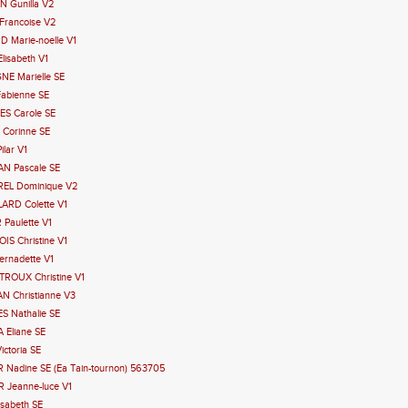
N Gunilla V2
Francoise V2
D Marie-noelle V1
lisabeth V1
NE Marielle SE
Fabienne SE
ES Carole SE
 Corinne SE
ilar V1
AN Pascale SE
REL Dominique V2
LARD Colette V1
 Paulette V1
IS Christine V1
ernadette V1
TROUX Christine V1
N Christianne V3
S Nathalie SE
A Eliane SE
ictoria SE
 Nadine SE (Ea Tain-tournon) 563705
R Jeanne-luce V1
isabeth SE