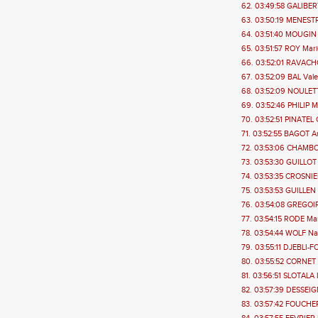
62. 03:49:58 GALIBERT
63. 03:50:19 MENESTRE
64. 03:51:40 MOUGIN
65. 03:51:57 ROY Mari
66. 03:52:01 RAVACHO
67. 03:52:09 BAL Vale
68. 03:52:09 NOULETT
69. 03:52:46 PHILIP M
70. 03:52:51 PINATEL C
71. 03:52:55 BAGOT Ar
72. 03:53:06 CHAMBO
73. 03:53:30 GUILLOT 
74. 03:53:35 CROSNIER
75. 03:53:53 GUILLEN 
76. 03:54:08 GREGOIRE
77. 03:54:15 RODE Mar
78. 03:54:44 WOLF N
79. 03:55:11 DJEBLI-
80. 03:55:52 CORNET T
81. 03:56:51 SLOTALA I
82. 03:57:39 DESSEIGN
83. 03:57:42 FOUCHER 