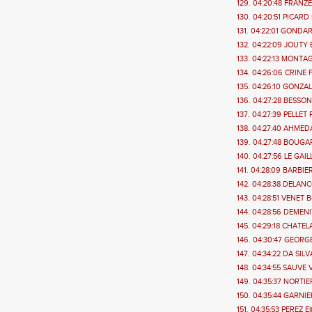
129. 04:20:48 FRANZE
130. 04:20:51 PICARD 
131. 04:22:01 GONDAR
132. 04:22:09 JOUTY E
133. 04:22:13 MONTAG
134. 04:26:06 CRINE 
135. 04:26:10 GONZAL
136. 04:27:28 BESSON
137. 04:27:39 PELLET P
138. 04:27:40 AHMED
139. 04:27:48 BOUGA
140. 04:27:56 LE GAIL
141. 04:28:09 BARBIER
142. 04:28:38 DELANCO
143. 04:28:51 VENET B
144. 04:28:56 DEMENI
145. 04:29:18 CHATELA
146. 04:30:47 GEORGE
147. 04:34:22 DA SILV
148. 04:34:55 SAUVE V
149. 04:35:37 NORTIER
150. 04:35:44 GARNIE
151. 04:35:53 PEREZ El