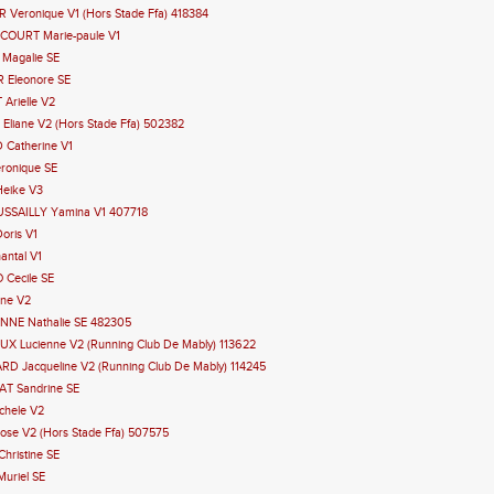
 Veronique V1 (Hors Stade Ffa) 418384
COURT Marie-paule V1
 Magalie SE
R Eleonore SE
 Arielle V2
 Eliane V2 (Hors Stade Ffa) 502382
 Catherine V1
ronique SE
Heike V3
DUSSAILLY Yamina V1 407718
oris V1
antal V1
 Cecile SE
ene V2
ONNE Nathalie SE 482305
UX Lucienne V2 (Running Club De Mably) 113622
RD Jacqueline V2 (Running Club De Mably) 114245
AT Sandrine SE
ichele V2
ose V2 (Hors Stade Ffa) 507575
hristine SE
Muriel SE