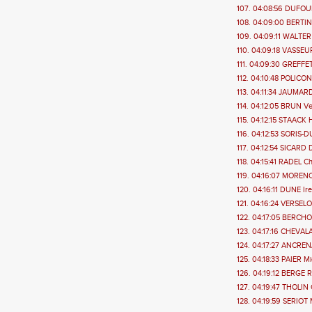
107. 04:08:56 DUFOUR
108. 04:09:00 BERTIN
109. 04:09:11 WALTER
110. 04:09:18 VASSEU
111. 04:09:30 GREFFET
112. 04:10:48 POLICON
113. 04:11:34 JAUMARD
114. 04:12:05 BRUN Ve
115. 04:12:15 STAACK 
116. 04:12:53 SORIS-
117. 04:12:54 SICARD D
118. 04:15:41 RADEL Ch
119. 04:16:07 MORENO
120. 04:16:11 DUNE Ir
121. 04:16:24 VERSEL
122. 04:17:05 BERCHO
123. 04:17:16 CHEVALA
124. 04:17:27 ANCREN
125. 04:18:33 PAIER M
126. 04:19:12 BERGE R
127. 04:19:47 THOLIN C
128. 04:19:59 SERIOT 