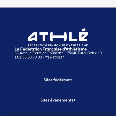
La Fédération Française d'Athlétisme
33 Avenue Pierre de Coubertin - 75640 Paris Cedex 13
T.01 53 80 70 00
- ffa@athle.fr
+
Sites fédéraux
SI-FFA
CALORG
+
Sites événements
Plateforme Formation
Meeting de Paris
Meeting de Paris indoor