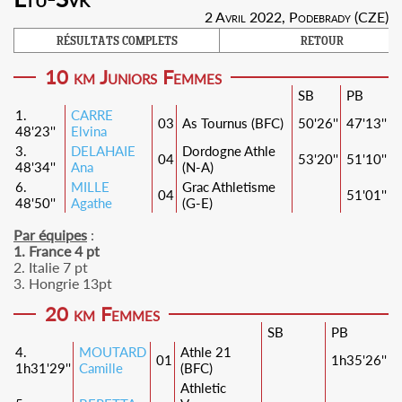
2 Avril 2022, Podebrady (CZE)
RÉSULTATS COMPLETS
RETOUR
10 km Juniors Femmes
SB
PB
1.
CARRE
03
As Tournus (BFC)
50'26''
47'13''
48'23''
Elvina
3.
DELAHAIE
Dordogne Athle
04
53'20''
51'10''
48'34''
Ana
(N-A)
6.
MILLE
Grac Athletisme
04
51'01''
48'50''
Agathe
(G-E)
Par équipes
:
1. France 4 pt
2. Italie 7 pt
3. Hongrie 13pt
20 km Femmes
SB
PB
4.
MOUTARD
Athle 21
01
1h35'26''
1h31'29''
Camille
(BFC)
Athletic