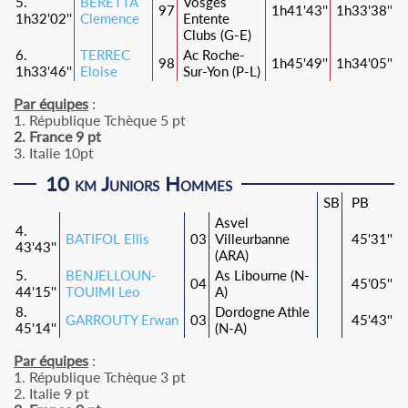
5.
BERETTA
Vosges
97
1h41'43''
1h33'38''
1h32'02''
Clemence
Entente
Clubs (G-E)
6.
TERREC
Ac Roche-
98
1h45'49''
1h34'05''
1h33'46''
Eloise
Sur-Yon (P-L)
Par équipes
:
1. République Tchèque 5 pt
2. France 9 pt
3. Italie 10pt
10 km Juniors Hommes
SB
PB
Asvel
4.
BATIFOL Ellis
03
Villeurbanne
45'31''
43'43''
(ARA)
5.
BENJELLOUN-
As Libourne (N-
04
45'05''
44'15''
TOUIMI Leo
A)
8.
Dordogne Athle
GARROUTY Erwan
03
45'43''
45'14''
(N-A)
Par équipes
:
1. République Tchèque 3 pt
2. Italie 9 pt