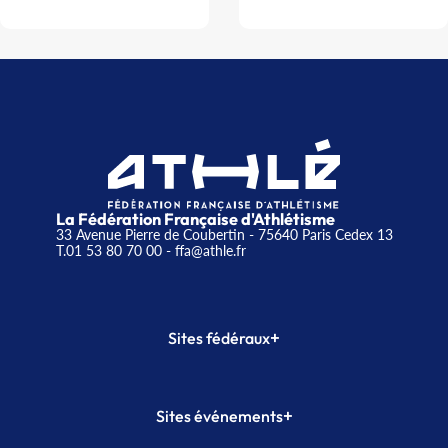
La Fédération Française d'Athlétisme
33 Avenue Pierre de Coubertin - 75640 Paris Cedex 13
T.01 53 80 70 00
- ffa@athle.fr
+
Sites fédéraux
SI-FFA
CALORG
+
Sites événements
Plateforme Formation