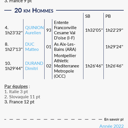
3. France 9 pt
20 km Hommes
SB
PB
Entente
4.
QUINION
Franconville
93
1h32'05''
1h22'29''
1h23'32''
Aurelien
Cesame Val
D'oise (I-F)
8.
DUC
As Aix-Les-
01
1h29'24''
1h27'13''
Matteo
Bains (ARA)
Montpellier
Athletic
10.
DURAND
02
Mediterranee
1h26'46''
1h26'46''
1h29'44''
Dimitri
Metropole
(OCC)
Par équipes
:
1. Italie 3 pt
2. Slovaquie 11 pt
3. France 12 pt
Année 2022