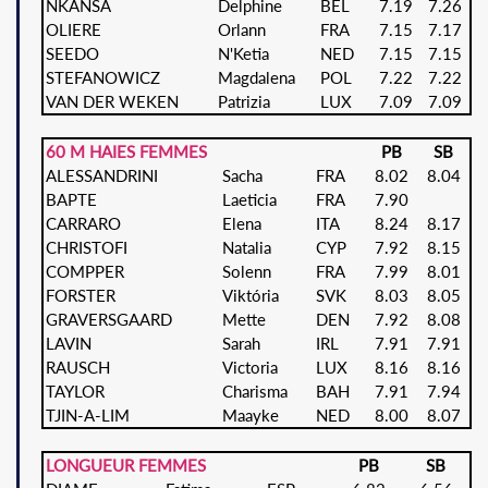
NKANSA
Delphine
BEL
7.19
7.26
OLIERE
Orlann
FRA
7.15
7.17
SEEDO
N'Ketia
NED
7.15
7.15
STEFANOWICZ
Magdalena
POL
7.22
7.22
VAN DER WEKEN
Patrizia
LUX
7.09
7.09
60 M HAIES FEMMES
PB
SB
ALESSANDRINI
Sacha
FRA
8.02
8.04
BAPTE
Laeticia
FRA
7.90
CARRARO
Elena
ITA
8.24
8.17
CHRISTOFI
Natalia
CYP
7.92
8.15
COMPPER
Solenn
FRA
7.99
8.01
FORSTER
Viktória
SVK
8.03
8.05
GRAVERSGAARD
Mette
DEN
7.92
8.08
LAVIN
Sarah
IRL
7.91
7.91
RAUSCH
Victoria
LUX
8.16
8.16
TAYLOR
Charisma
BAH
7.91
7.94
TJIN-A-LIM
Maayke
NED
8.00
8.07
LONGUEUR FEMMES
PB
SB