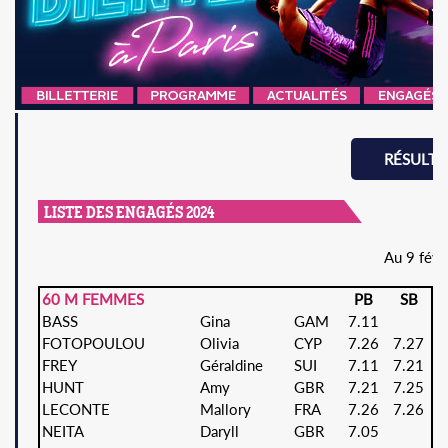
RÉSULTA
LISTE DES ENGAGÉS 2024
Au 9 févr
60 M FEMMES
PB
SB
BASS
Gina
GAM
7.11
FOTOPOULOU
Olivia
CYP
7.26
7.27
FREY
Géraldine
SUI
7.11
7.21
HUNT
Amy
GBR
7.21
7.25
LECONTE
Mallory
FRA
7.26
7.26
NEITA
Daryll
GBR
7.05