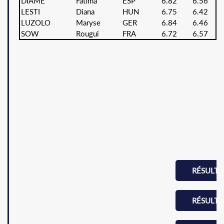
DIAME
Fatima
ESP
6.82
6.56
LESTI
Diana
HUN
6.75
6.42
LUZOLO
Maryse
GER
6.84
6.46
SOW
Rougui
FRA
6.72
6.57
RÉSULTA
RÉSULTA