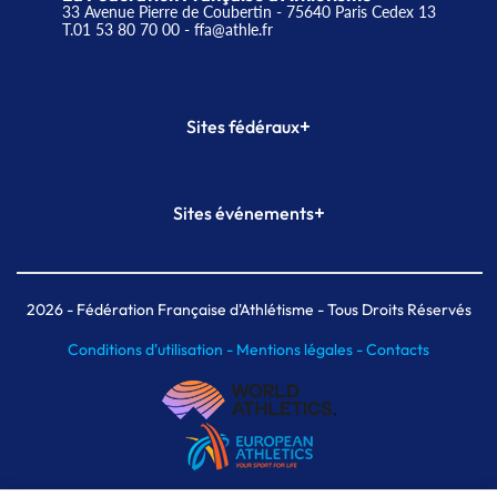
33 Avenue Pierre de Coubertin - 75640 Paris Cedex 13
T.01 53 80 70 00
- ffa@athle.fr
+
Sites fédéraux
SI-FFA
CALORG
+
Sites événements
Plateforme Formation
Meeting de Paris
Meeting de Paris indoor
MAIF Ekiden de Paris
2026
- Fédération Française d'Athlétisme - Tous Droits Réservés
Conditions d'utilisation -
Mentions légales -
Contacts