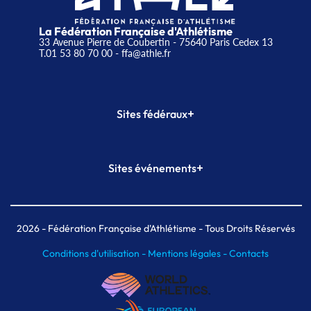
La Fédération Française d'Athlétisme
33 Avenue Pierre de Coubertin - 75640 Paris Cedex 13
T.01 53 80 70 00
- ffa@athle.fr
+
Sites fédéraux
SI-FFA
CALORG
+
Sites événements
Plateforme Formation
Meeting de Paris
Meeting de Paris indoor
MAIF Ekiden de Paris
2026
- Fédération Française d'Athlétisme - Tous Droits Réservés
Conditions d'utilisation -
Mentions légales -
Contacts