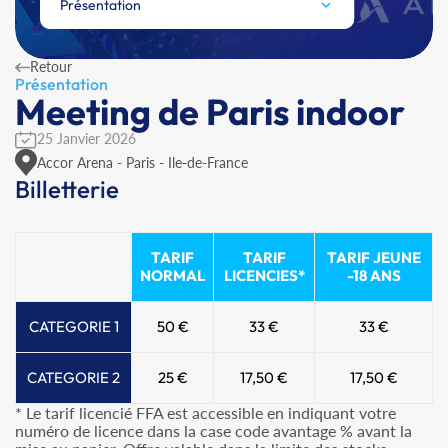
Présentation
Retour
Présentation
Meeting de Paris indoor
25 Janvier 2026
Accor Arena - Paris - Ile-de-France
Billetterie
TARIF
TARIF
TARIF JEUNE
NORMAL
LICENCIES*
-18 ANS
CATEGORIE 1
50 €
33 €
33 €
CATEGORIE 2
25 €
17,50 €
17,50 €
* Le tarif licencié FFA est accessible en indiquant votre
numéro de licence dans la case code avantage % avant la