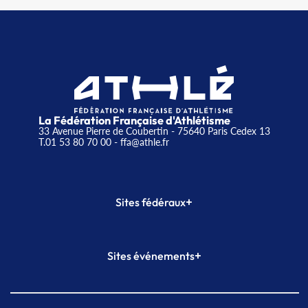
La Fédération Française d'Athlétisme
33 Avenue Pierre de Coubertin - 75640 Paris Cedex 13
T.01 53 80 70 00
- ffa@athle.fr
+
Sites fédéraux
SI-FFA
CALORG
+
Sites événements
Plateforme Formation
Meeting de Paris
Meeting de Paris indoor