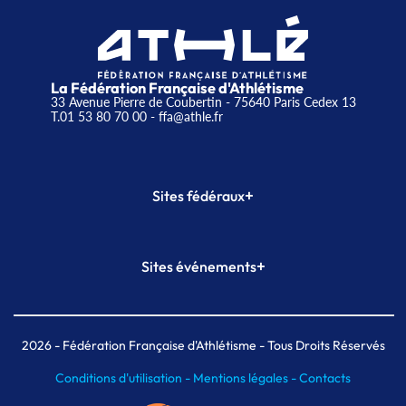
La Fédération Française d'Athlétisme
33 Avenue Pierre de Coubertin - 75640 Paris Cedex 13
T.01 53 80 70 00
- ffa@athle.fr
+
Sites fédéraux
SI-FFA
CALORG
+
Sites événements
Plateforme Formation
Meeting de Paris
Meeting de Paris indoor
MAIF Ekiden de Paris
2026
- Fédération Française d'Athlétisme - Tous Droits Réservés
Conditions d'utilisation -
Mentions légales -
Contacts