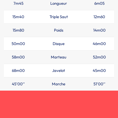
7m45
Longueur
6m05
15m40
Triple Saut
12m60
15m80
Poids
14m00
50m00
Disque
46m00
58m00
Marteau
52m00
68m00
Javelot
45m00
45’00’’
Marche
51’00’’