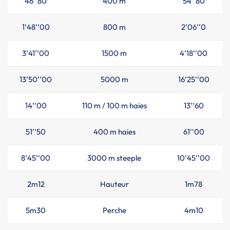
46’’80
400 m
54’’80
1’48’’00
800 m
2’06’’0
3’41’’00
1500 m
4’18’’00
13’50’’00
5000 m
16’25’’00
14’’00
110 m / 100 m haies
13’’60
51’’50
400 m haies
61’’00
8’45’’00
3000 m steeple
10’45’’00
2m12
Hauteur
1m78
5m30
Perche
4m10