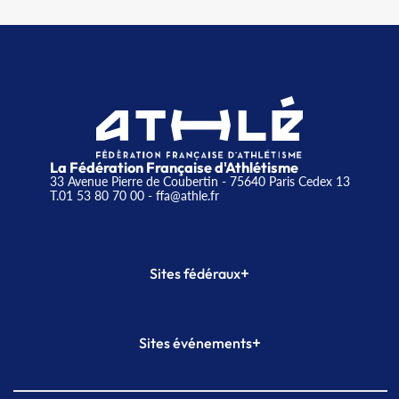
La Fédération Française d'Athlétisme
33 Avenue Pierre de Coubertin - 75640 Paris Cedex 13
T.01 53 80 70 00
- ffa@athle.fr
+
Sites fédéraux
SI-FFA
CALORG
+
Sites événements
Plateforme Formation
Meeting de Paris
Meeting de Paris indoor