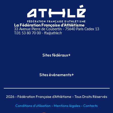
La Fédération Française d'Athlétisme
33 Avenue Pierre de Coubertin - 75640 Paris Cedex 13
T.01 53 80 70 00
- ffa@athle.fr
+
Sites fédéraux
SI-FFA
CALORG
+
Sites événements
Plateforme Formation
Meeting de Paris
Meeting de Paris indoor
MAIF Ekiden de Paris
2026
- Fédération Française d'Athlétisme - Tous Droits Réservés
Conditions d'utilisation -
Mentions légales -
Contacts