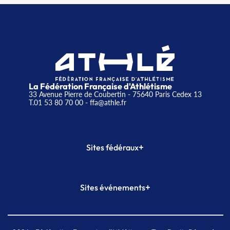
La Fédération Française d'Athlétisme
33 Avenue Pierre de Coubertin - 75640 Paris Cedex 13
T.01 53 80 70 00
- ffa@athle.fr
+
Sites fédéraux
SI-FFA
CALORG
+
Sites événements
Plateforme Formation
Meeting de Paris
Meeting de Paris indoor