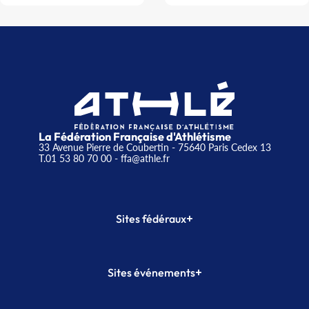
La Fédération Française d'Athlétisme
33 Avenue Pierre de Coubertin - 75640 Paris Cedex 13
T.01 53 80 70 00
- ffa@athle.fr
+
Sites fédéraux
SI-FFA
CALORG
+
Sites événements
Plateforme Formation
Meeting de Paris