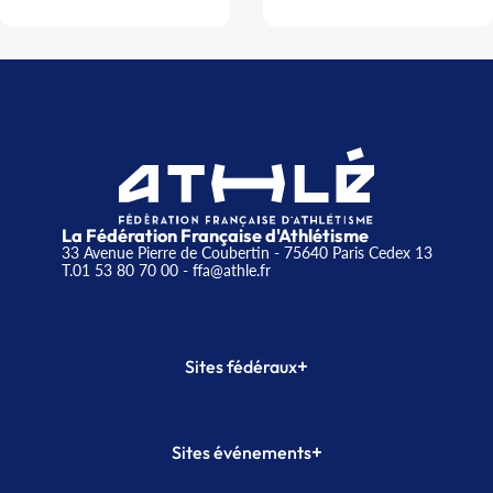
La Fédération Française d'Athlétisme
33 Avenue Pierre de Coubertin - 75640 Paris Cedex 13
T.01 53 80 70 00
- ffa@athle.fr
+
Sites fédéraux
SI-FFA
CALORG
+
Sites événements
Plateforme Formation
Meeting de Paris