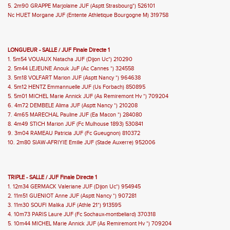
5. 2m90 GRAPPE Marjolaine JUF (Asptt Strasbourg*) 526101
Nc HUET Morgane JUF (Entente Athletique Bourgogne M) 319758
LONGUEUR - SALLE / JUF Finale Directe 1
1. 5m54 VOUAUX Natacha JUF (Dijon Uc*) 210290
2. 5m44 LEJEUNE Anouk JuF (Ac Cannes *) 324558
3. 5m18 VOLFART Marion JUF (Asptt Nancy *) 964638
4. 5m12 HENTZ Emmannuelle JUF (Us Forbach) 850895
5. 5m01 MICHEL Marie Annick JUF (As Remiremont Hv *) 709204
6. 4m72 DEMBELE Alima JUF (Asptt Nancy *) 210208
7. 4m65 MARECHAL Pauline JUF (Ea Macon *) 284080
8. 4m49 STICH Marion JUF (Fc Mulhouse 1893) 530841
9. 3m04 RAMEAU Patricia JUF (Fc Gueugnon) 810372
10. 2m80 SIAW-AFRIYIE Emilie JUF (Stade Auxerre) 952006
TRIPLE - SALLE / JUF Finale Directe 1
1. 12m34 GERMACK Valeriane JUF (Dijon Uc*) 954945
2. 11m51 GUENIOT Anne JUF (Asptt Nancy *) 907281
3. 11m30 SOUFI Malika JUF (Athle 21*) 913595
4. 10m73 PARIS Laure JUF (Fc Sochaux-montbeliard) 370318
5. 10m44 MICHEL Marie Annick JUF (As Remiremont Hv *) 709204