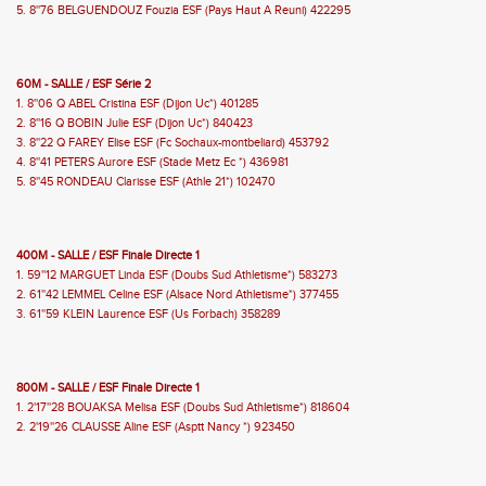
5. 8''76 BELGUENDOUZ Fouzia ESF (Pays Haut A Reuni) 422295
60M - SALLE / ESF Série 2
1. 8''06 Q ABEL Cristina ESF (Dijon Uc*) 401285
2. 8''16 Q BOBIN Julie ESF (Dijon Uc*) 840423
3. 8''22 Q FAREY Elise ESF (Fc Sochaux-montbeliard) 453792
4. 8''41 PETERS Aurore ESF (Stade Metz Ec *) 436981
5. 8''45 RONDEAU Clarisse ESF (Athle 21*) 102470
400M - SALLE / ESF Finale Directe 1
1. 59''12 MARGUET Linda ESF (Doubs Sud Athletisme*) 583273
2. 61''42 LEMMEL Celine ESF (Alsace Nord Athletisme*) 377455
3. 61''59 KLEIN Laurence ESF (Us Forbach) 358289
800M - SALLE / ESF Finale Directe 1
1. 2'17''28 BOUAKSA Melisa ESF (Doubs Sud Athletisme*) 818604
2. 2'19''26 CLAUSSE Aline ESF (Asptt Nancy *) 923450