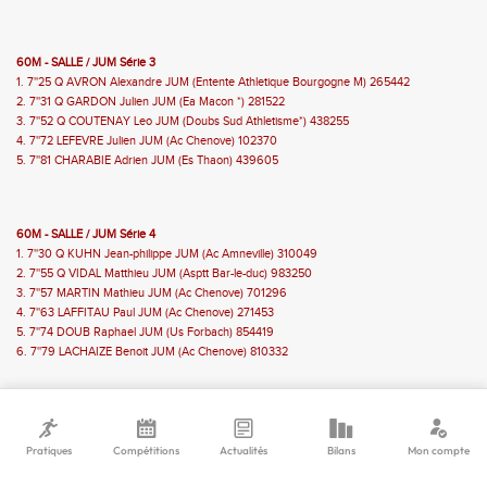
60M - SALLE / JUM Série 3
1. 7''25 Q AVRON Alexandre JUM (Entente Athletique Bourgogne M) 265442
2. 7''31 Q GARDON Julien JUM (Ea Macon *) 281522
3. 7''52 Q COUTENAY Leo JUM (Doubs Sud Athletisme*) 438255
4. 7''72 LEFEVRE Julien JUM (Ac Chenove) 102370
5. 7''81 CHARABIE Adrien JUM (Es Thaon) 439605
60M - SALLE / JUM Série 4
1. 7''30 Q KUHN Jean-philippe JUM (Ac Amneville) 310049
2. 7''55 Q VIDAL Matthieu JUM (Asptt Bar-le-duc) 983250
3. 7''57 MARTIN Mathieu JUM (Ac Chenove) 701296
4. 7''63 LAFFITAU Paul JUM (Ac Chenove) 271453
5. 7''74 DOUB Raphael JUM (Us Forbach) 854419
6. 7''79 LACHAIZE Benoit JUM (Ac Chenove) 810332
400M - SALLE / JUM Finale Directe 1
1. 51''91 FLEURY Laurent JUM (Aire Urbaine Nord F-c Athle*) 243372
Pratiques
Compétitions
Actualités
Bilans
Mon compte
2. 51''98 DUMONT Benoit JUM (Asptt Besancon) 445947
3. 52''76 GAMEL Loic JUM (Us Forbach) 394422