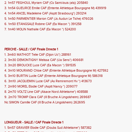
2. 1m57 FEGHOUL Myriam CAF (Cs Saint-louis (als)) 205840
3. 1m54 GUEURCE Emilie CAF (Entente Athletique Bourgogne M) 439919
4. 1m54 ANCEL Madeleine CAF (Asptt Strasbourg*) 293214
5. 1m50 PARMENTIER Marion CAF (Js Audun Le Tiche) 476026
6. 1m50 ETANGSALE Robine CAF (Ea Macon *) 391258
7. 1m40 MOLIN Nathalie CAF (Ea Macon *) 524200
PERCHE - SALLE / CAF Finale Directe 1
1. 3m60 MATHIOT Telie CAF (Dijon Uc*) 288161
2. 3m30 DEMONTIGNY Melissa CAF (Ua Sens*) 406681
3. 3m20 BROUCKE Luce CAF (Ea Macon *) 591535
4. 3m10 MOURAND Chloe CAF (Entente Athletique Bourgogne M) 427592
5. 3m10 BURTIN Lucile CAF (Entente Athletique Bourgogne M) 586318
6. 3m10 JACQUEMIN Lucie CAF (As Remiremont Hv *) 413673
7. 2m90 MOREL Elodie CAF (Asptt Nancy *) 209077
8. 2m70 VOLTZ Line CAF (Alsace Nord Athletisme*) 408588
9. 2m70 TROMP Clara CAF (Ill Bruche A Lingolsheim) 269687
Nc SIMON Camille CAF (Ill Bruche A Lingolsheim) 262695
LONGUEUR - SALLE / CAF Finale Directe 1
1. 5m57 GRAVIER Elodie CAF (Doubs Sud Athletisme*) 587382