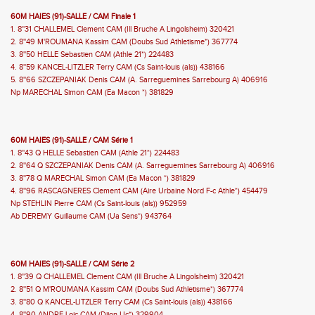
60M HAIES (91)-SALLE / CAM Finale 1
1. 8''31 CHALLEMEL Clement CAM (Ill Bruche A Lingolsheim) 320421
2. 8''49 M'ROUMANA Kassim CAM (Doubs Sud Athletisme*) 367774
3. 8''50 HELLE Sebastien CAM (Athle 21*) 224483
4. 8''59 KANCEL-LITZLER Terry CAM (Cs Saint-louis (als)) 438166
5. 8''66 SZCZEPANIAK Denis CAM (A. Sarreguemines Sarrebourg A) 406916
Np MARECHAL Simon CAM (Ea Macon *) 381829
60M HAIES (91)-SALLE / CAM Série 1
1. 8''43 Q HELLE Sebastien CAM (Athle 21*) 224483
2. 8''64 Q SZCZEPANIAK Denis CAM (A. Sarreguemines Sarrebourg A) 406916
3. 8''78 Q MARECHAL Simon CAM (Ea Macon *) 381829
4. 8''96 RASCAGNERES Clement CAM (Aire Urbaine Nord F-c Athle*) 454479
Np STEHLIN Pierre CAM (Cs Saint-louis (als)) 952959
Ab DEREMY Guillaume CAM (Ua Sens*) 943764
60M HAIES (91)-SALLE / CAM Série 2
1. 8''39 Q CHALLEMEL Clement CAM (Ill Bruche A Lingolsheim) 320421
2. 8''51 Q M'ROUMANA Kassim CAM (Doubs Sud Athletisme*) 367774
3. 8''80 Q KANCEL-LITZLER Terry CAM (Cs Saint-louis (als)) 438166