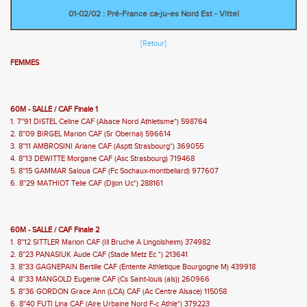
01-02/02 : Pré-France ca-ju-es Nord Est - Vittel
[Retour]
FEMMES
60M - SALLE / CAF Finale 1
1. 7''91 DISTEL Celine CAF (Alsace Nord Athletisme*) 598764
2. 8''09 BIRGEL Marion CAF (Sr Obernai) 596614
3. 8''11 AMBROSINI Ariane CAF (Asptt Strasbourg*) 369055
4. 8''13 DEWITTE Morgane CAF (Asc Strasbourg) 719468
5. 8''15 GAMMAR Saloua CAF (Fc Sochaux-montbeliard) 977607
6. 8''29 MATHIOT Telie CAF (Dijon Uc*) 288161
60M - SALLE / CAF Finale 2
1. 8''12 SITTLER Marion CAF (Ill Bruche A Lingolsheim) 374982
2. 8''23 PANASIUK Aude CAF (Stade Metz Ec *) 213641
3. 8''33 GAGNEPAIN Bertille CAF (Entente Athletique Bourgogne M) 439918
4. 8''33 MANGOLD Eugenie CAF (Cs Saint-louis (als)) 260966
5. 8''36 GORDON Grace Ann (LCA) CAF (Ac Centre Alsace) 115058
6. 8''40 FUTI Lina CAF (Aire Urbaine Nord F-c Athle*) 379223