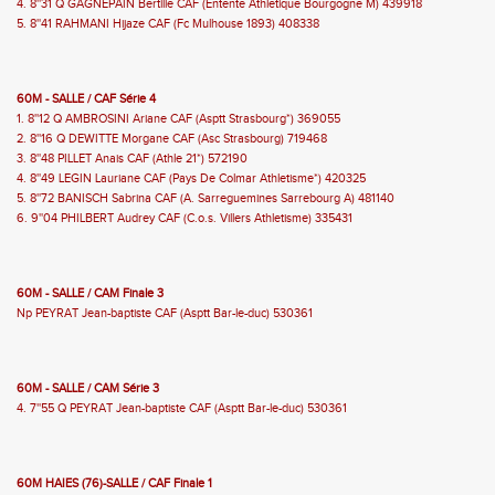
4. 8''31 Q GAGNEPAIN Bertille CAF (Entente Athletique Bourgogne M) 439918
5. 8''41 RAHMANI Hijaze CAF (Fc Mulhouse 1893) 408338
60M - SALLE / CAF Série 4
1. 8''12 Q AMBROSINI Ariane CAF (Asptt Strasbourg*) 369055
2. 8''16 Q DEWITTE Morgane CAF (Asc Strasbourg) 719468
3. 8''48 PILLET Anais CAF (Athle 21*) 572190
4. 8''49 LEGIN Lauriane CAF (Pays De Colmar Athletisme*) 420325
5. 8''72 BANISCH Sabrina CAF (A. Sarreguemines Sarrebourg A) 481140
6. 9''04 PHILBERT Audrey CAF (C.o.s. Villers Athletisme) 335431
60M - SALLE / CAM Finale 3
Np PEYRAT Jean-baptiste CAF (Asptt Bar-le-duc) 530361
60M - SALLE / CAM Série 3
4. 7''55 Q PEYRAT Jean-baptiste CAF (Asptt Bar-le-duc) 530361
60M HAIES (76)-SALLE / CAF Finale 1