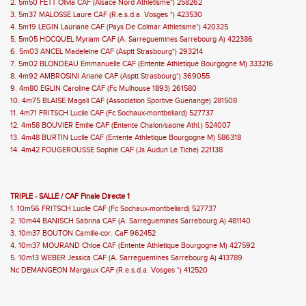
2. 5m50 FETT Olivia CAF (Alsace Nord Athletisme*) 258262
3. 5m37 MALOSSE Laure CAF (R.e.s.d.a. Vosges *) 423530
4. 5m19 LEGIN Lauriane CAF (Pays De Colmar Athletisme*) 420325
5. 5m05 HOCQUEL Myriam CAF (A. Sarreguemines Sarrebourg A) 422386
6. 5m03 ANCEL Madeleine CAF (Asptt Strasbourg*) 293214
7. 5m02 BLONDEAU Emmanuelle CAF (Entente Athletique Bourgogne M) 333216
8. 4m92 AMBROSINI Ariane CAF (Asptt Strasbourg*) 369055
9. 4m80 EGLIN Caroline CAF (Fc Mulhouse 1893) 261580
10. 4m75 BLAISE Magali CAF (Association Sportive Guenange) 281508
11. 4m71 FRITSCH Lucile CAF (Fc Sochaux-montbeliard) 527737
12. 4m58 BOUVIER Emilie CAF (Entente Chalon/saone Athl.) 524007
13. 4m48 BURTIN Lucile CAF (Entente Athletique Bourgogne M) 586318
14. 4m42 FOUGEROUSSE Sophie CAF (Js Audun Le Tiche) 221138
TRIPLE - SALLE / CAF Finale Directe 1
1. 10m56 FRITSCH Lucile CAF (Fc Sochaux-montbeliard) 527737
2. 10m44 BANISCH Sabrina CAF (A. Sarreguemines Sarrebourg A) 481140
3. 10m37 BOUTON Camille-cor. CaF 962452
4. 10m37 MOURAND Chloe CAF (Entente Athletique Bourgogne M) 427592
5. 10m13 WEBER Jessica CAF (A. Sarreguemines Sarrebourg A) 413789
Nc DEMANGEON Margaux CAF (R.e.s.d.a. Vosges *) 412520