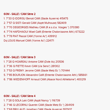
60M - SALLE / CAM Série 2
1. 7''33 Q IDDRISU Benoit CAM (Stade Auxerre) 415475
2. 7''57 Q SISTI Gerald CAM (Asptt Mulhouse) 582409
3. 7''70 DEGEORGES Mathieu CAM (R.e.s.d.a. Vosges *) 370380
4. 7''74 HAFDHAOUI Wael CaM (Entente Chalon/saone Athl.) 673222
5. 7''78 PIAT Pascal CAM (Yonne Ac*) 439912
Dq LOUIS Manuel CAM (Yonne Ac*) 224171
60M - SALLE / CAM Série 3
1. 7''28 Q HOAREAU Antoine CAM (Dole Ac) 213536
2. 7''36 Q FIETTE Kevin CAM (Ua Sens*) 281302
3. 7''53 Q FREMY Jerome CAM (Stade Metz Ec *) 701444
5. 7''85 BOURJON Alexandre CaM (Entente Chalon/saone Athl.) 585661
6. 7''86 WIEDENHOFF Arnaud CAM (Alsace Nord Athletisme*) 400219
60M - SALLE / CAM Série 4
1. 7''28 Q SOLA Laki CAM (Asptt Nancy *) 116739
2. 7''46 Q LECORNU Quentin CAM (Stade Metz Ec *) 264109
3. 7''68 BRILLAUD Jonathan CAM (Stade Auxerre) 557937