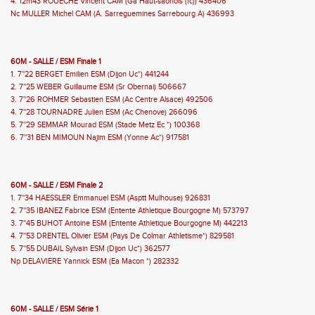
4. 12m43 ROUECHE Vincent CAM (Ga Haut-saonois (fc)) 436406
Nc MULLER Michel CAM (A. Sarreguemines Sarrebourg A) 436993
60M - SALLE / ESM Finale 1
1. 7''22 BERGET Emilien ESM (Dijon Uc*) 441244
2. 7''25 WEBER Guillaume ESM (Sr Obernai) 506667
3. 7''26 ROHMER Sebastien ESM (Ac Centre Alsace) 492506
4. 7''28 TOURNADRE Julien ESM (Ac Chenove) 266096
5. 7''29 SEMMAR Mourad ESM (Stade Metz Ec *) 100368
6. 7''31 BEN MIMOUN Najim ESM (Yonne Ac*) 917581
60M - SALLE / ESM Finale 2
1. 7''34 HAESSLER Emmanuel ESM (Asptt Mulhouse) 926831
2. 7''35 IBANEZ Fabrice ESM (Entente Athletique Bourgogne M) 573797
3. 7''45 BUHOT Antoine ESM (Entente Athletique Bourgogne M) 442213
4. 7''53 DRENTEL Olivier ESM (Pays De Colmar Athletisme*) 829581
5. 7''55 DUBAIL Sylvain ESM (Dijon Uc*) 362577
Np DELAVIERE Yannick ESM (Ea Macon *) 282332
60M - SALLE / ESM Série 1