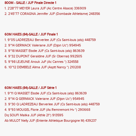
800M - SALLE / JUF Finale Directe 1
1. 2'28''77 MEYER Laura JUF (Ac Centre Alsace) 336909
2. 2'45''77 CORAGNA Jennifer JUF (Dombasle Athletisme) 248356
60M HAIES (84)-SALLE / JUF Finale 1
1. 9''05 LADREZEAU Berverlee JUF (Cs Saint-louis (als)) 448759
2. 9''14 GERMACK Valeriane JUF (Dijon Uc*) 954945
3. 9''18 MASSET Elodie JUF (Cs Saint-louis (als)) 863639
4. 9''32 DUPONT Geraldine JUF (Sr Obernai) 992505
5. 9''98 LEJEUNE Anouk JuF (Ac Cannes *) 324558
6. 10''12 DEMBELE Alima JUF (Asptt Nancy *) 210208
60M HAIES (84)-SALLE / JUF Série 1
1. 9''11 Q MASSET Elodie JUF (Cs Saint-louis (als)) 863639
2. 9''14 Q GERMACK Valeriane JUF (Dijon Uc*) 954945
3. 9''30 Q LADREZEAU Berverlee JUF (Cs Saint-louis (als)) 448759
4. 9''93 MOUGEL Florie JUF (As Remiremont Hv *) 290668
Dq SOUFI Malika JUF (Athle 21*) 913595
Ab MULOT Nelly JUF (Entente Athletique Bourgogne M) 439237