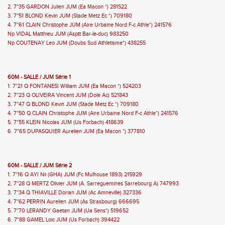
2. 7''35 GARDON Julien JUM (Ea Macon *) 281522
3. 7''51 BLOND Kevin JUM (Stade Metz Ec *) 709180
4. 7''61 CLAIN Christophe JUM (Aire Urbaine Nord F-c Athle*) 241576
Np VIDAL Matthieu JUM (Asptt Bar-le-duc) 983250
Np COUTENAY Leo JUM (Doubs Sud Athletisme*) 438255
60M - SALLE / JUM Série 1
1. 7''21 Q FONTANESI William JUM (Ea Macon *) 524203
2. 7''23 Q OLIVEIRA Vincent JUM (Dole Ac) 521843
3. 7''47 Q BLOND Kevin JUM (Stade Metz Ec *) 709180
4. 7''50 Q CLAIN Christophe JUM (Aire Urbaine Nord F-c Athle*) 241576
5. 7''55 KLEIN Nicolas JUM (Us Forbach) 418639
6. 7''65 DUPASQUIER Aurelien JUM (Ea Macon *) 377810
60M - SALLE / JUM Série 2
1. 7''16 Q AYI Nii (GHA) JUM (Fc Mulhouse 1893) 215929
2. 7''28 Q MERTZ Olivier JUM (A. Sarreguemines Sarrebourg A) 747993
3. 7''34 Q THIAVILLE Dorian JUM (Ac Amneville) 327336
4. 7''62 PERRIN Aurelien JUM (As Strasbourg) 666695
5. 7''70 LERANDY Gaetan JUM (Ua Sens*) 519652
6. 7''88 GAMEL Loic JUM (Us Forbach) 394422