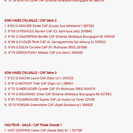
6. 10''24 BURTIN Lucile CAF (Entente Athletique Bourgogne M) 586318
60M HAIES (76)-SALLE / CAF Série 2
1. 8''65 Q GRAVIER Elodie CAF (Doubs Sud Athletisme*) 587382
2. 9''09 Q FEGHOUL Myriam CAF (Cs Saint-louis (als)) 205840
3. 9''40 Q GAGNEPAIN Bertille CAF (Entente Athletique Bourgogne M) 439918
4. 9''48 Q KUGLER Perle CAF (A. Sarreguemines Sarrebourg A) 305522
5. 9''65 Q EGLIN Caroline CAF (Fc Mulhouse 1893) 261580
6. 9''75 DEMONTIGNY Melissa CAF (Ua Sens*) 406681
60M HAIES (76)-SALLE / CAF Série 3
1. 9''02 Q GACON Laure CAF (Dijon Uc*) 293232
2. 9''41 Q MATHIOT Telie CAF (Dijon Uc*) 288161
3. 9''70 Q MERCADIER Cyrielle CAF (Fc Mulhouse 1893) 906031
4. 9''74 Q MOURAND Chloe CAF (Entente Athletique Bourgogne M) 427592
5. 9''87 FOUGEROUSSE Sophie CAF (Js Audun Le Tiche) 221138
6. 10''13 PONSAN Gwendoline CAF (Asptt Strasbourg*) 384825
HAUTEUR - SALLE / CAF Finale Directe 1
1. 1m57 GODFRIN Celine CAF (Stade Metz Ec *) 307381