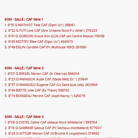
60M - SALLE / CAF Série 1
1. 8''15 Q MATHIOT Telie CAF (Dijon Uc*) 288161
2. 8''32 Q FUTI Lina CAF (Aire Urbaine Nord F-c Athle*) 379223
3. 8''41 Q GORDON Grace Ann (LCA) CAF (Ac Centre Alsace) 115058
4. 8''45 MOTTEY Elise CAF (Dijon Uc*) 490973
5. 8''48 EGLIN Caroline CAF (Fc Mulhouse 1893) 261580
60M - SALLE / CAF Série 2
1. 8''07 Q BIRGEL Marion CAF (Sr Obernai) 596614
2. 8''23 Q PANASIUK Aude CAF (Stade Metz Ec *) 213641
3. 8''37 Q MANGOLD Eugenie CAF (Cs Saint-louis (als)) 260966
4. 8''44 BIETTE Julie CAF (Es Thaon) 558742
5. 8''74 BOISSEAU Perrine CAF (Asptt Nancy *) 425079
60M - SALLE / CAF Série 3
1. 8''08 Q DISTEL Celine CAF (Alsace Nord Athletisme*) 598764
2. 8''14 Q GAMMAR Saloua CAF (Fc Sochaux-montbeliard) 977607
3. 8''24 Q SITTLER Marion CAF (Ill Bruche A Lingolsheim) 374982