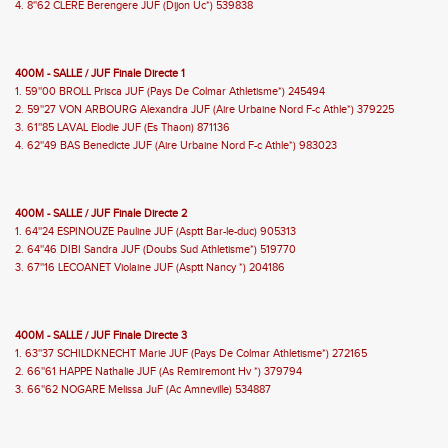
4. 8''62 CLERE Berengere JUF (Dijon Uc*) 539838
400M - SALLE / JUF Finale Directe 1
1. 59''00 BROLL Prisca JUF (Pays De Colmar Athletisme*) 245494
2. 59''27 VON ARBOURG Alexandra JUF (Aire Urbaine Nord F-c Athle*) 379225
3. 61''85 LAVAL Elodie JUF (Es Thaon) 871136
4. 62''49 BAS Benedicte JUF (Aire Urbaine Nord F-c Athle*) 983023
400M - SALLE / JUF Finale Directe 2
1. 64''24 ESPINOUZE Pauline JUF (Asptt Bar-le-duc) 905313
2. 64''46 DIBI Sandra JUF (Doubs Sud Athletisme*) 519770
3. 67''16 LECOANET Violaine JUF (Asptt Nancy *) 204186
400M - SALLE / JUF Finale Directe 3
1. 63''37 SCHILDKNECHT Marie JUF (Pays De Colmar Athletisme*) 272165
2. 66''61 HAPPE Nathalie JUF (As Remiremont Hv *) 379794
3. 66''62 NOGARE Melissa JuF (Ac Amneville) 534887