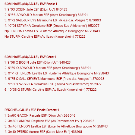
60M HAIES (84)-SALLE / ESF Finale 1
1. 9''03 BOBIN Julie ESF (Dijon Uc*) 840423
2. 9''66 ARNOULD Marion ESF (Asptt Strasbourg*) 348191
3. 9''72 SALL-SERIEYS Maimouna ESF (R.e.s.d.a. Vosges *) 870093
4. 10''01 SZPYRKA Geraldine ESF (Doubs Sud Athletisme*) 952077
Np FENEON Leatitia ESF (Entente Athletique Bourgogne M) 258413
Np STURM Caroline ESF (Ac Illzach Kingersheim) 771222
60M HAIES (84)-SALLE / ESF Série 1
1. 9''08 Q BOBIN Julie ESF (Dijon Uc*) 840423
2. 9''59 Q ARNOULD Marion ESF (Asptt Strasbourg*) 348191
3. 9''71 Q FENEON Leatitia ESF (Entente Athletique Bourgogne M) 258413
4. 9''75 Q SALL-SERIEYS Maimouna ESF (R.e.s.d.a. Vosges *) 870093
5. 9''91 Q SZPYRKA Geraldine ESF (Doubs Sud Athletisme*) 952077
6. 10''38 Q STURM Caroline ESF (Ac Illzach Kingersheim) 771222
PERCHE - SALLE / ESF Finale Directe 1
1. 3m60 GACON Pascale ESF (Dijon Uc*) 266046
2. 3m50 LAMIRAL Delphine ESF (As Remiremont Hv *) 203495
3. 3m40 FENEON Leatitia ESF (Entente Athletique Bourgogne M) 258413
4. 3m10 PETERS Aurore ESF (Stade Metz Ec *) 436981