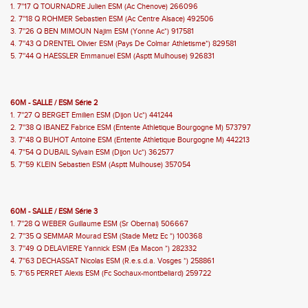
1. 7''17 Q TOURNADRE Julien ESM (Ac Chenove) 266096
2. 7''18 Q ROHMER Sebastien ESM (Ac Centre Alsace) 492506
3. 7''26 Q BEN MIMOUN Najim ESM (Yonne Ac*) 917581
4. 7''43 Q DRENTEL Olivier ESM (Pays De Colmar Athletisme*) 829581
5. 7''44 Q HAESSLER Emmanuel ESM (Asptt Mulhouse) 926831
60M - SALLE / ESM Série 2
1. 7''27 Q BERGET Emilien ESM (Dijon Uc*) 441244
2. 7''38 Q IBANEZ Fabrice ESM (Entente Athletique Bourgogne M) 573797
3. 7''48 Q BUHOT Antoine ESM (Entente Athletique Bourgogne M) 442213
4. 7''54 Q DUBAIL Sylvain ESM (Dijon Uc*) 362577
5. 7''59 KLEIN Sebastien ESM (Asptt Mulhouse) 357054
60M - SALLE / ESM Série 3
1. 7''28 Q WEBER Guillaume ESM (Sr Obernai) 506667
2. 7''35 Q SEMMAR Mourad ESM (Stade Metz Ec *) 100368
3. 7''49 Q DELAVIERE Yannick ESM (Ea Macon *) 282332
4. 7''63 DECHASSAT Nicolas ESM (R.e.s.d.a. Vosges *) 258861
5. 7''65 PERRET Alexis ESM (Fc Sochaux-montbeliard) 259722