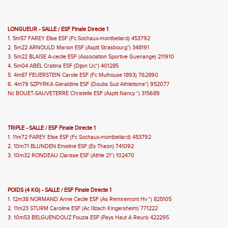
LONGUEUR - SALLE / ESF Finale Directe 1
1. 5m57 FAREY Elise ESF (Fc Sochaux-montbeliard) 453792
2. 5m22 ARNOULD Marion ESF (Asptt Strasbourg*) 348191
3. 5m22 BLAISE A-cecile ESF (Association Sportive Guenange) 211910
4. 5m04 ABEL Cristina ESF (Dijon Uc*) 401285
5. 4m87 FEUERSTEIN Carole ESF (Fc Mulhouse 1893) 762890
6. 4m79 SZPYRKA Geraldine ESF (Doubs Sud Athletisme*) 952077
Nc BOUET-SAUVETERRE Christelle ESF (Asptt Nancy *) 315689
TRIPLE - SALLE / ESF Finale Directe 1
1. 11m72 FAREY Elise ESF (Fc Sochaux-montbeliard) 453792
2. 10m71 BLUNDEN Emeline ESF (Es Thaon) 741092
3. 10m32 RONDEAU Clarisse ESF (Athle 21*) 102470
POIDS (4 KG) - SALLE / ESF Finale Directe 1
1. 12m38 NORMAND Anne Cecile ESF (As Remiremont Hv *) 825105
2. 11m23 STURM Caroline ESF (Ac Illzach Kingersheim) 771222
3. 10m53 BELGUENDOUZ Fouzia ESF (Pays Haut A Reuni) 422295