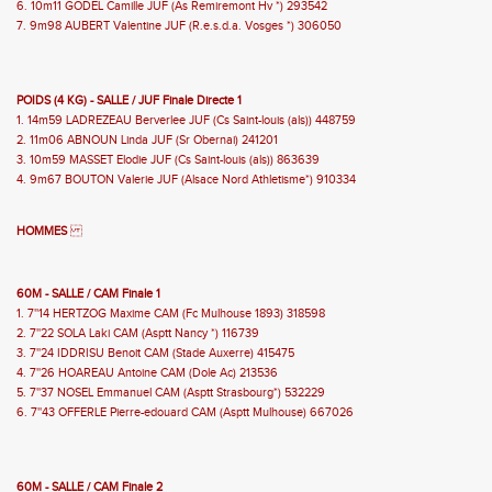
6. 10m11 GODEL Camille JUF (As Remiremont Hv *) 293542
7. 9m98 AUBERT Valentine JUF (R.e.s.d.a. Vosges *) 306050
POIDS (4 KG) - SALLE / JUF Finale Directe 1
1. 14m59 LADREZEAU Berverlee JUF (Cs Saint-louis (als)) 448759
2. 11m06 ABNOUN Linda JUF (Sr Obernai) 241201
3. 10m59 MASSET Elodie JUF (Cs Saint-louis (als)) 863639
4. 9m67 BOUTON Valerie JUF (Alsace Nord Athletisme*) 910334
HOMMES
60M - SALLE / CAM Finale 1
1. 7''14 HERTZOG Maxime CAM (Fc Mulhouse 1893) 318598
2. 7''22 SOLA Laki CAM (Asptt Nancy *) 116739
3. 7''24 IDDRISU Benoit CAM (Stade Auxerre) 415475
4. 7''26 HOAREAU Antoine CAM (Dole Ac) 213536
5. 7''37 NOSEL Emmanuel CAM (Asptt Strasbourg*) 532229
6. 7''43 OFFERLE Pierre-edouard CAM (Asptt Mulhouse) 667026
60M - SALLE / CAM Finale 2