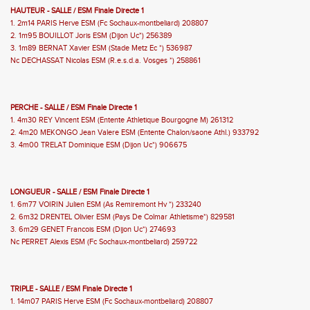
HAUTEUR - SALLE / ESM Finale Directe 1
1. 2m14 PARIS Herve ESM (Fc Sochaux-montbeliard) 208807
2. 1m95 BOUILLOT Joris ESM (Dijon Uc*) 256389
3. 1m89 BERNAT Xavier ESM (Stade Metz Ec *) 536987
Nc DECHASSAT Nicolas ESM (R.e.s.d.a. Vosges *) 258861
PERCHE - SALLE / ESM Finale Directe 1
1. 4m30 REY Vincent ESM (Entente Athletique Bourgogne M) 261312
2. 4m20 MEKONGO Jean Valere ESM (Entente Chalon/saone Athl.) 933792
3. 4m00 TRELAT Dominique ESM (Dijon Uc*) 906675
LONGUEUR - SALLE / ESM Finale Directe 1
1. 6m77 VOIRIN Julien ESM (As Remiremont Hv *) 233240
2. 6m32 DRENTEL Olivier ESM (Pays De Colmar Athletisme*) 829581
3. 6m29 GENET Francois ESM (Dijon Uc*) 274693
Nc PERRET Alexis ESM (Fc Sochaux-montbeliard) 259722
TRIPLE - SALLE / ESM Finale Directe 1
1. 14m07 PARIS Herve ESM (Fc Sochaux-montbeliard) 208807