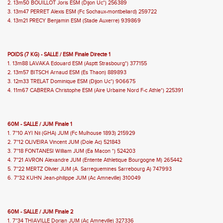
2. 13m50 BOUILLOT Joris ESM (Dijon Uc*) 256389
3. 13m47 PERRET Alexis ESM (Fc Sochaux-montbeliard) 259722
4. 13m21 PRECY Benjamin ESM (Stade Auxerre) 939869
POIDS (7 KG) - SALLE / ESM Finale Directe 1
1. 13m88 LAVAKA Edouard ESM (Asptt Strasbourg*) 377155
2. 13m57 BITSCH Arnaud ESM (Es Thaon) 889893
3. 12m33 TRELAT Dominique ESM (Dijon Uc*) 906675
4. 11m67 CABRERA Christophe ESM (Aire Urbaine Nord F-c Athle*) 225391
60M - SALLE / JUM Finale 1
1. 7''10 AYI Nii (GHA) JUM (Fc Mulhouse 1893) 215929
2. 7''12 OLIVEIRA Vincent JUM (Dole Ac) 521843
3. 7''18 FONTANESI William JUM (Ea Macon *) 524203
4. 7''21 AVRON Alexandre JUM (Entente Athletique Bourgogne M) 265442
5. 7''22 MERTZ Olivier JUM (A. Sarreguemines Sarrebourg A) 747993
6. 7''32 KUHN Jean-philippe JUM (Ac Amneville) 310049
60M - SALLE / JUM Finale 2
1. 7''34 THIAVILLE Dorian JUM (Ac Amneville) 327336