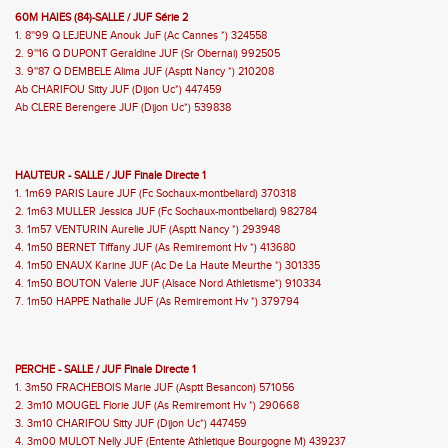
60M HAIES (84)-SALLE / JUF Série 2
1. 8''99 Q LEJEUNE Anouk JuF (Ac Cannes *) 324558
2. 9''16 Q DUPONT Geraldine JUF (Sr Obernai) 992505
3. 9''87 Q DEMBELE Alima JUF (Asptt Nancy *) 210208
Ab CHARIFOU Sitty JUF (Dijon Uc*) 447459
Ab CLERE Berengere JUF (Dijon Uc*) 539838
HAUTEUR - SALLE / JUF Finale Directe 1
1. 1m69 PARIS Laure JUF (Fc Sochaux-montbeliard) 370318
2. 1m63 MULLER Jessica JUF (Fc Sochaux-montbeliard) 982784
3. 1m57 VENTURIN Aurelie JUF (Asptt Nancy *) 293948
4. 1m50 BERNET Tiffany JUF (As Remiremont Hv *) 413680
4. 1m50 ENAUX Karine JUF (Ac De La Haute Meurthe *) 301335
4. 1m50 BOUTON Valerie JUF (Alsace Nord Athletisme*) 910334
7. 1m50 HAPPE Nathalie JUF (As Remiremont Hv *) 379794
PERCHE - SALLE / JUF Finale Directe 1
1. 3m50 FRACHEBOIS Marie JUF (Asptt Besancon) 571056
2. 3m10 MOUGEL Florie JUF (As Remiremont Hv *) 290668
3. 3m10 CHARIFOU Sitty JUF (Dijon Uc*) 447459
4. 3m00 MULOT Nelly JUF (Entente Athletique Bourgogne M) 439237