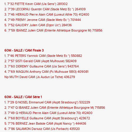
1. 7''32 FIETTE Kevin CAM (Ua Sens*) 281302
2. 7''39 LECORNU Quentin CAM (Stade Metz Ec *) 264109
3. 7''46 HERAUD Pierre Alain CAM (Luxeuil Athle 70) 412400
4. 7''49 FREMY Jerome CAM (Stade Metz Ec *) 701444
5. 7''52 GAUDRY Julien CAM (Dijon Uc*) 284136
6. 7''59 IBANEZ Julien CAM (Entente Athletique Bourgogne M) 715856
60M - SALLE / CAM Finale 3
1. 7''46 PETERS Yannick CAM (Stade Metz Ec *) 550882
2. 7''57 SISTI Gerald CAM (Asptt Mulhouse) 582409
3. 7''60 DEREMY Guillaume CAM (Ua Sens*) 943764
4. 7''69 MAQUIN Anthony CAM (Fc Mulhouse 1893) 409081
Np MUTH David CAM (Js Audun Le Tiche) 436279
60M - SALLE / CAM Série 1
1. 7''29 Q NOSEL Emmanuel CAM (Asptt Strasbourg*) 532229
2. 7''47 Q IBANEZ Julien CAM (Entente Athletique Bourgogne M) 715856
3. 7''49 Q HERAUD Pierre Alain CAM (Luxeuil Athle 70) 412400
4. 7''68 BOYELLE Guillaume CAM (Asptt Strasbourg*) 423672
5. 7''76 BERNEZ Jean Batiste CAM (Asptt Nancy *) 444436
6. 7''86 SALAMON Dariusz CAM (Us Forbach) 435120