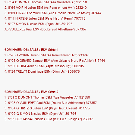
1. 8''54 DUMONT Thomas ESM (Asa Vauzelles A.) 921550
2. 8''64 VOIRIN Julien ESM (As Remiremont Hv *) 233240
3. 8''89 GIRARD Samuel ESM (Aire Urbaine Nord F-c Athle*) 317444
4. 9''17 HIRTZIG Julien ESM (Pays Haut A Reuni) 707775
5. 9''27 SIMON Nicolas ESM (Dijon Uc*) 391796
Ab VUILLEREZ Paul ESM (Doubs Sud Athletisme*) 377357
60M HAIES(106)-SALLE / ESM Série 1
1. 8''76 Q VOIRIN Julien ESM (As Remiremont Hv *) 233240
2. 9''08 Q GIRARD Samuel ESM (Aire Urbaine Nord F-c Athle*) 317444
3. 9''19 BEHRA Adrien ESM (Asptt Strasbourg*) 508205
4. 9''24 TRELAT Dominique ESM (Dijon Uc*) 906675
60M HAIES(106)-SALLE / ESM Série 2
1. 8''61 Q DUMONT Thomas ESM (Asa Vauzelles A.) 921550
2. 9''03 Q VUILLEREZ Paul ESM (Doubs Sud Athletisme*) 377357
3. 9''04 Q HIRTZIG Julien ESM (Pays Haut A Reuni) 707775
4. 9''09 Q SIMON Nicolas ESM (Dijon Uc*) 391796
5. 9''51 DECHASSAT Nicolas ESM (R.e.s.d.a. Vosges *) 258861