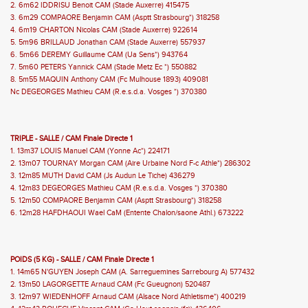
2. 6m62 IDDRISU Benoit CAM (Stade Auxerre) 415475
3. 6m29 COMPAORE Benjamin CAM (Asptt Strasbourg*) 318258
4. 6m19 CHARTON Nicolas CAM (Stade Auxerre) 922614
5. 5m96 BRILLAUD Jonathan CAM (Stade Auxerre) 557937
6. 5m66 DEREMY Guillaume CAM (Ua Sens*) 943764
7. 5m60 PETERS Yannick CAM (Stade Metz Ec *) 550882
8. 5m55 MAQUIN Anthony CAM (Fc Mulhouse 1893) 409081
Nc DEGEORGES Mathieu CAM (R.e.s.d.a. Vosges *) 370380
TRIPLE - SALLE / CAM Finale Directe 1
1. 13m37 LOUIS Manuel CAM (Yonne Ac*) 224171
2. 13m07 TOURNAY Morgan CAM (Aire Urbaine Nord F-c Athle*) 286302
3. 12m85 MUTH David CAM (Js Audun Le Tiche) 436279
4. 12m83 DEGEORGES Mathieu CAM (R.e.s.d.a. Vosges *) 370380
5. 12m50 COMPAORE Benjamin CAM (Asptt Strasbourg*) 318258
6. 12m28 HAFDHAOUI Wael CaM (Entente Chalon/saone Athl.) 673222
POIDS (5 KG) - SALLE / CAM Finale Directe 1
1. 14m65 N'GUYEN Joseph CAM (A. Sarreguemines Sarrebourg A) 577432
2. 13m50 LAGORGETTE Arnaud CAM (Fc Gueugnon) 520487
3. 12m97 WIEDENHOFF Arnaud CAM (Alsace Nord Athletisme*) 400219