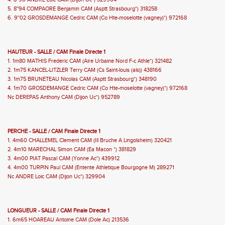
4. 8''90 ANDRE Loic CAM (Dijon Uc*) 329904
5. 8''94 COMPAORE Benjamin CAM (Asptt Strasbourg*) 318258
6. 9''02 GROSDEMANGE Cedric CAM (Co Hte-moselotte (vagney)*) 972168
HAUTEUR - SALLE / CAM Finale Directe 1
1. 1m80 MATHIS Frederic CAM (Aire Urbaine Nord F-c Athle*) 321482
2. 1m75 KANCEL-LITZLER Terry CAM (Cs Saint-louis (als)) 438166
3. 1m75 BRUNETEAU Nicolas CAM (Asptt Strasbourg*) 348190
4. 1m70 GROSDEMANGE Cedric CAM (Co Hte-moselotte (vagney)*) 972168
Nc DEREPAS Anthony CAM (Dijon Uc*) 952789
PERCHE - SALLE / CAM Finale Directe 1
1. 4m60 CHALLEMEL Clement CAM (Ill Bruche A Lingolsheim) 320421
2. 4m10 MARECHAL Simon CAM (Ea Macon *) 381829
3. 4m00 PIAT Pascal CAM (Yonne Ac*) 439912
4. 4m00 TURPIN Paul CAM (Entente Athletique Bourgogne M) 289271
Nc ANDRE Loic CAM (Dijon Uc*) 329904
LONGUEUR - SALLE / CAM Finale Directe 1
1. 6m65 HOAREAU Antoine CAM (Dole Ac) 213536