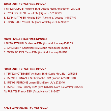
400M - SALLE / ESM Finale Directe 1
1. 51''52 POLFLIET Vincent ESM (Alsace Nord Athletisme*) 247033
2. 52''14 BOUILLOT Joris ESM (Dijon Uc*) 256389
3. 52''34 MATHIEU Nicolas ESM (R.e.s.d.a. Vosges *) 989740
4. 53''46 BAIRI Yasid ESM (Lons Athletique Club) 958311
400M - SALLE / ESM Finale Directe 2
1. 51''80 STEHLIN Guillaume ESM (Asptt Mulhouse) 434603
2. 52''53 KLEIN Sebastien ESM (Asptt Mulhouse) 357054
3. 55''49 SCHEER Yann ESM (Asptt Mulhouse) 891258
800M - SALLE / ESM Finale Directe 1
1. 1'55''82 NOTEBAERT Anthony ESM (Stade Metz Ec *) 245285
2. 1'55''90 FERNANDES Christophe ESM (Yonne Ac*) 319600
3. 1'55''96 PERRONE Julien ESM (Dijon Uc*) 272046
4. 1'57''48 RIBAL Jimmy ESM (Aire Urbaine Nord F-c Athle*) 905739
Ab PUNTEL Franck ESM (Asptt Nancy *) 816457
60M HAIES(106)-SALLE / ESM Finale 1