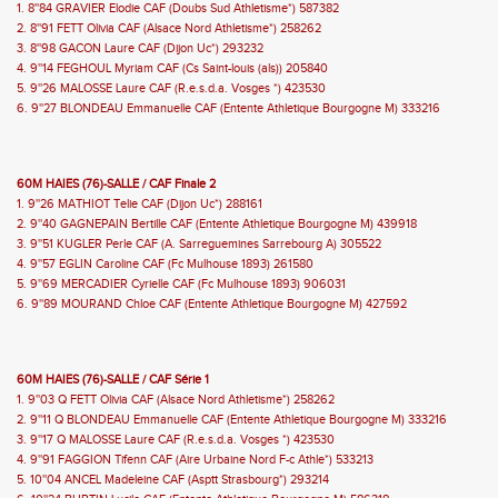
1. 8''84 GRAVIER Elodie CAF (Doubs Sud Athletisme*) 587382
2. 8''91 FETT Olivia CAF (Alsace Nord Athletisme*) 258262
3. 8''98 GACON Laure CAF (Dijon Uc*) 293232
4. 9''14 FEGHOUL Myriam CAF (Cs Saint-louis (als)) 205840
5. 9''26 MALOSSE Laure CAF (R.e.s.d.a. Vosges *) 423530
6. 9''27 BLONDEAU Emmanuelle CAF (Entente Athletique Bourgogne M) 333216
60M HAIES (76)-SALLE / CAF Finale 2
1. 9''26 MATHIOT Telie CAF (Dijon Uc*) 288161
2. 9''40 GAGNEPAIN Bertille CAF (Entente Athletique Bourgogne M) 439918
3. 9''51 KUGLER Perle CAF (A. Sarreguemines Sarrebourg A) 305522
4. 9''57 EGLIN Caroline CAF (Fc Mulhouse 1893) 261580
5. 9''69 MERCADIER Cyrielle CAF (Fc Mulhouse 1893) 906031
6. 9''89 MOURAND Chloe CAF (Entente Athletique Bourgogne M) 427592
60M HAIES (76)-SALLE / CAF Série 1
1. 9''03 Q FETT Olivia CAF (Alsace Nord Athletisme*) 258262
2. 9''11 Q BLONDEAU Emmanuelle CAF (Entente Athletique Bourgogne M) 333216
3. 9''17 Q MALOSSE Laure CAF (R.e.s.d.a. Vosges *) 423530
4. 9''91 FAGGION Tifenn CAF (Aire Urbaine Nord F-c Athle*) 533213
5. 10''04 ANCEL Madeleine CAF (Asptt Strasbourg*) 293214