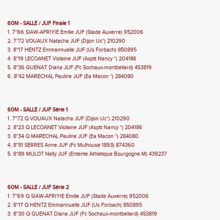
60M - SALLE / JUF Finale 1
1. 7''66 SIAW-AFRIYIE Emilie JUF (Stade Auxerre) 952006
2. 7''72 VOUAUX Natacha JUF (Dijon Uc*) 210290
3. 8''17 HENTZ Emmannuelle JUF (Us Forbach) 850895
4. 8''19 LECOANET Violaine JUF (Asptt Nancy *) 204186
5. 8''36 GUENAT Diana JUF (Fc Sochaux-montbeliard) 453819
6. 8''42 MARECHAL Pauline JUF (Ea Macon *) 284080
60M - SALLE / JUF Série 1
1. 7''72 Q VOUAUX Natacha JUF (Dijon Uc*) 210290
2. 8''23 Q LECOANET Violaine JUF (Asptt Nancy *) 204186
3. 8''34 Q MARECHAL Pauline JUF (Ea Macon *) 284080
4. 8''51 SERRES Anne JUF (Fc Mulhouse 1893) 874360
5. 8''89 MULOT Nelly JUF (Entente Athletique Bourgogne M) 439237
60M - SALLE / JUF Série 2
1. 7''69 Q SIAW-AFRIYIE Emilie JUF (Stade Auxerre) 952006
2. 8''17 Q HENTZ Emmannuelle JUF (Us Forbach) 850895
3. 8''30 Q GUENAT Diana JUF (Fc Sochaux-montbeliard) 453819