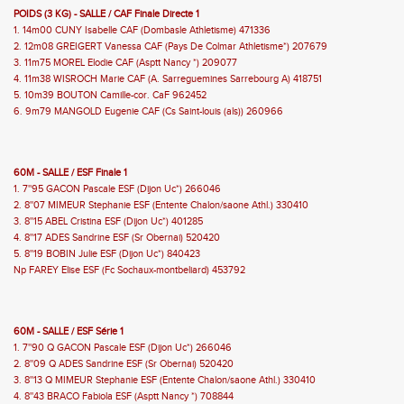
POIDS (3 KG) - SALLE / CAF Finale Directe 1
1. 14m00 CUNY Isabelle CAF (Dombasle Athletisme) 471336
2. 12m08 GREIGERT Vanessa CAF (Pays De Colmar Athletisme*) 207679
3. 11m75 MOREL Elodie CAF (Asptt Nancy *) 209077
4. 11m38 WISROCH Marie CAF (A. Sarreguemines Sarrebourg A) 418751
5. 10m39 BOUTON Camille-cor. CaF 962452
6. 9m79 MANGOLD Eugenie CAF (Cs Saint-louis (als)) 260966
60M - SALLE / ESF Finale 1
1. 7''95 GACON Pascale ESF (Dijon Uc*) 266046
2. 8''07 MIMEUR Stephanie ESF (Entente Chalon/saone Athl.) 330410
3. 8''15 ABEL Cristina ESF (Dijon Uc*) 401285
4. 8''17 ADES Sandrine ESF (Sr Obernai) 520420
5. 8''19 BOBIN Julie ESF (Dijon Uc*) 840423
Np FAREY Elise ESF (Fc Sochaux-montbeliard) 453792
60M - SALLE / ESF Série 1
1. 7''90 Q GACON Pascale ESF (Dijon Uc*) 266046
2. 8''09 Q ADES Sandrine ESF (Sr Obernai) 520420
3. 8''13 Q MIMEUR Stephanie ESF (Entente Chalon/saone Athl.) 330410
4. 8''43 BRACO Fabiola ESF (Asptt Nancy *) 708844