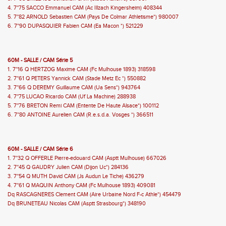
4. 7''75 SACCO Emmanuel CAM (Ac Illzach Kingersheim) 408344
5. 7''82 ARNOLD Sebastien CAM (Pays De Colmar Athletisme*) 980007
6. 7''90 DUPASQUIER Fabien CAM (Ea Macon *) 521229
60M - SALLE / CAM Série 5
1. 7''16 Q HERTZOG Maxime CAM (Fc Mulhouse 1893) 318598
2. 7''61 Q PETERS Yannick CAM (Stade Metz Ec *) 550882
3. 7''66 Q DEREMY Guillaume CAM (Ua Sens*) 943764
4. 7''75 LUCAO Ricardo CAM (Uf La Machine) 288938
5. 7''76 BRETON Remi CAM (Entente De Haute Alsace*) 100112
6. 7''80 ANTOINE Aurelien CAM (R.e.s.d.a. Vosges *) 366511
60M - SALLE / CAM Série 6
1. 7''32 Q OFFERLE Pierre-edouard CAM (Asptt Mulhouse) 667026
2. 7''45 Q GAUDRY Julien CAM (Dijon Uc*) 284136
3. 7''54 Q MUTH David CAM (Js Audun Le Tiche) 436279
4. 7''61 Q MAQUIN Anthony CAM (Fc Mulhouse 1893) 409081
Dq RASCAGNERES Clement CAM (Aire Urbaine Nord F-c Athle*) 454479
Dq BRUNETEAU Nicolas CAM (Asptt Strasbourg*) 348190