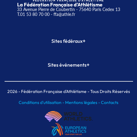
La Fédération Française d'Athlétisme
33 Avenue Pierre de Coubertin - 75640 Paris Cedex 13
T.01 53 80 70 00
- ffa@athle.fr
+
Sites fédéraux
SI-FFA
CALORG
+
Sites événements
Plateforme Formation
Meeting de Paris
Meeting de Paris indoor
MAIF Ekiden de Paris
2026
- Fédération Française d'Athlétisme - Tous Droits Réservés
Conditions d'utilisation -
Mentions légales -
Contacts