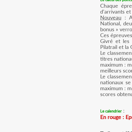
Chaque épre
d'arrivants et
Nouveau
: Af
National, de
bonus » verron
Ces épreuves 
Givré et les
Pilatrail et l
Le classement 
titres nation
maximum : mei
meilleurs scor
Le classement 
nationaux se
maximum : mei
scores obtenus
:
Le calendrier
En rouge : Ep