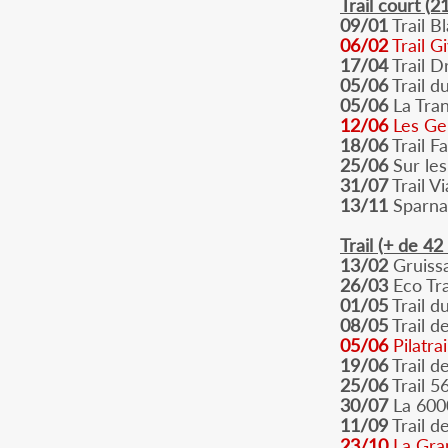
Trail court (2
09/01
Trail B
06/02
Trail G
17/04
Trail D
05/06
Trail d
05/06
La Tran
12/06
Les Gen
18/06
Trail F
25/06
Sur les
31/07
Trail V
13/11
Sparnat
Trail (+ de 42
13/02
Gruissa
26/03
Eco Tra
01/05
Trail d
08/05
Trail d
05/06
Pilatrai
19/06
Trail d
25/06
Trail 5
30/07
La 6000
11/09
Trail d
23/10
La Gran