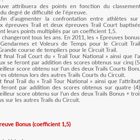
uve attribuera des points en fonction du classemen
 du degré de difficulté de l'épreuve.
in d’augmenter la confrontation entre athlètes sur 
ux épreuves Trail et deux épreuves Trail Court baptisé
t leurs points multipliés par un coefficient 1,5.
changeront tous les ans. En 2011, les « Epreuves bonus »
 Gendarmes et Voleurs de Temps pour le Circuit Trail
a Grande course de templiers pour le Circuit Trail.
final Trail Court du « Trail Tour National » ainsi que l'
aux se feront par addition des scores obtenus sur cinq (
lleur score obtenu sur l’un des deux Trails Courts Bonu
es obtenus lors des autres Trails Courts du Circuit.
final Trail du « Trail Tour National » ainsi que l'attribu
 feront par addition des scores obtenus sur quatre (4
lleur score obtenu sur l’un des deux Trails Bonus + trois
 sur les autres Trails du Circuit.
reuve Bonus (coefficient 1,5)