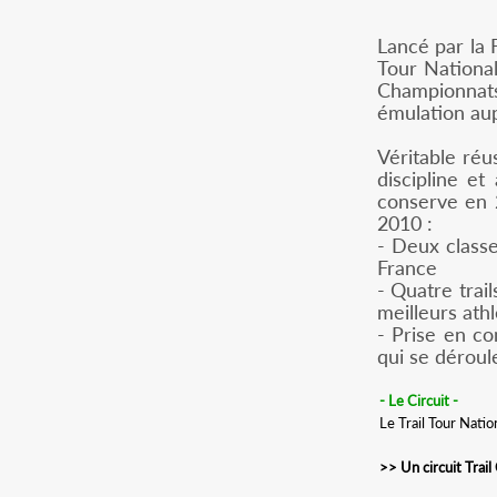
Lancé par la 
Tour National
Championnat
émulation aupr
Véritable réus
discipline et
conserve en 2
2010 :
- Deux classe
France
- Quatre trai
meilleurs ath
- Prise en c
qui se déroule
- Le Circuit -
Le Trail Tour Natio
>> Un circuit Trai