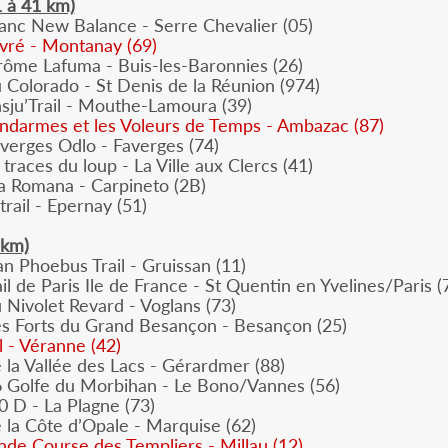
1 à 41 km)
lanc New Balance - Serre Chevalier (05)
ivré - Montanay (69)
rôme Lafuma - Buis-les-Baronnies (26)
u Colorado - St Denis de la Réunion (974)
sju’Trail - Mouthe-Lamoura (39)
darmes et les Voleurs de Temps - Ambazac (87)
averges Odlo - Faverges (74)
 traces du loup - La Ville aux Clercs (41)
ia Romana - Carpineto (2B)
rail - Epernay (51)
 km)
n Phoebus Trail - Gruissan (11)
il de Paris Ile de France - St Quentin en Yvelines/Paris 
u Nivolet Revard - Voglans (73)
es Forts du Grand Besançon - Besançon (25)
l - Véranne (42)
e la Vallée des Lacs - Gérardmer (88)
6 Golfe du Morbihan - Le Bono/Vannes (56)
 D - La Plagne (73)
e la Côte d’Opale - Marquise (62)
de Course des Templiers - Millau (12)