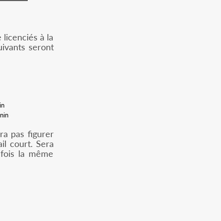
licenciés à la
uivants seront
in
nin
rra pas figurer
il court. Sera
2 fois la même