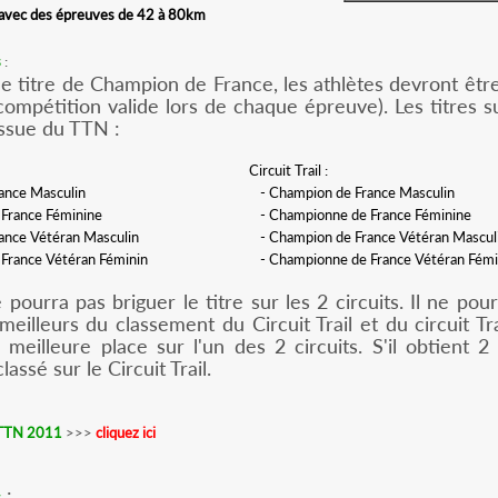
l avec des épreuves de 42 à 80km
s
:
le titre de Champion de France, les athlètes devront être 
compétition valide lors de chaque épreuve). Les titres s
issue du TTN :
Circuit Trail :
ance Masculin
- Champion de France Masculin
France Féminine
- Championne de France Féminine
ance Vétéran Masculin
- Champion de France Vétéran Mascul
France Vétéran Féminin
- Championne de France Vétéran Fémi
pourra pas briguer le titre sur les 2 circuits. Il ne pou
meilleurs du classement du Circuit Trail et du circuit Tra
meilleure place sur l'un des 2 circuits. S'il obtient 
classé sur le Circuit Trail.
 TTN 2011
>>>
cliquez ici
:
s