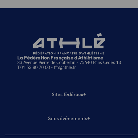
La Fédération Française d'Athlétisme
33 Avenue Pierre de Coubertin - 75640 Paris Cedex 13
T.01 53 80 70 00
- ffa@athle.fr
+
Sites fédéraux
SI-FFA
CALORG
+
Sites événements
Plateforme Formation
Meeting de Paris
Meeting de Paris indoor