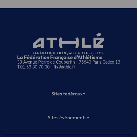
La Fédération Française d'Athlétisme
33 Avenue Pierre de Coubertin - 75640 Paris Cedex 13
T.01 53 80 70 00
- ffa@athle.fr
+
Sites fédéraux
SI-FFA
CALORG
+
Sites événements
Plateforme Formation
Meeting de Paris
Meeting de Paris indoor