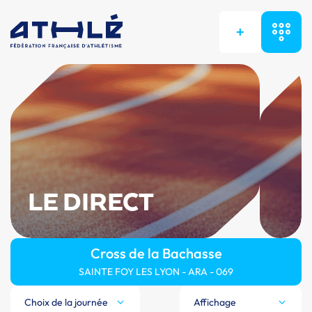
+
LE DIRECT
Cross de la Bachasse
SAINTE FOY LES LYON - ARA - 069
Choix de la journée
Affichage