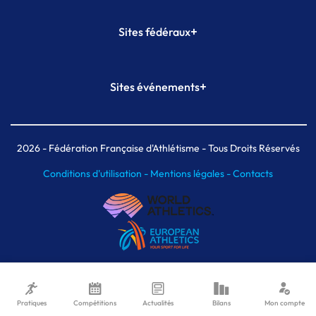
+
Sites fédéraux
SI-FFA
CALORG
+
Sites événements
Plateforme Formation
Meeting de Paris
Meeting de Paris indoor
MAIF Ekiden de Paris
2026
- Fédération Française d'Athlétisme - Tous Droits Réservés
Conditions d'utilisation -
Mentions légales -
Contacts
Pratiques
Compétitions
Actualités
Bilans
Mon compte